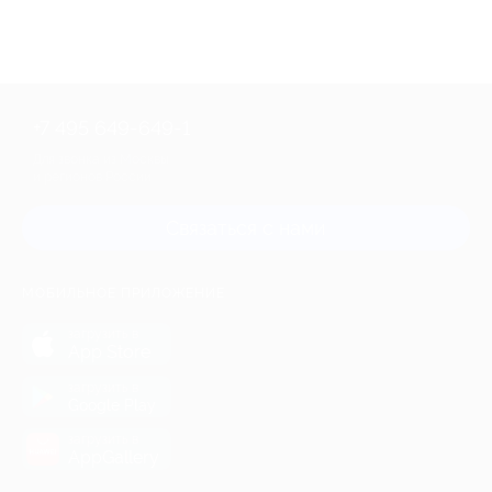
+7 495 649-649-1
Для звонка из Москвы
и регионов России
Связаться с нами
МОБИЛЬНОЕ ПРИЛОЖЕНИЕ
загрузить в
App Store
загрузить в
Google Play
загрузить в
AppGallery