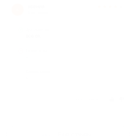
ксения
★
★
★
★
★
к
9 лет назад
Достоинства
все ок
Недостатки
-
Комментарий
-
Отзыв полезен?
Ещё
отзывы