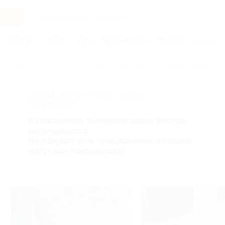
Услуги
Отели
Туры
Промокоды
Кэшбэк
Афиша 
Главная
Услуги
Товары по купонам
Мебель и ремонт
АКЦИЯ, КОТОРУЮ ВЫ ИСКАЛИ,
ЗАВЕРШЕНА.
К сожалению, выгодные акции быстро
заканчиваются.
Но у Biglion есть предложения, которые
могут вам понравиться!