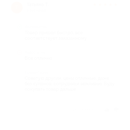
Татьяна Т.
★
★
★
★
★
Т
9 лет назад
Достоинства
Товар пришёл быстро, все
соответствует заказанному.
Недостатки
Все отлично
Комментарий
Советую другим, цены отличные, даже
без купонов, сотрудники вежливые. Буду
покупать товар дальше
Отзыв полезен?