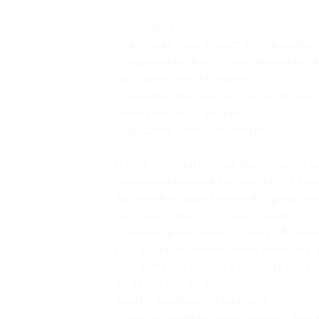
Особенности:
— фотокартины существуют в единст
— картина из фото — необычная дета
как в доме, так и в офисе;
— каждая картина состоит из более
размером от 1,5 до 3 см;
— высокое качество печати.
После покупки купона необходимо оф
указанием номера купона и кода бро
Доставка осуществляется курьерско
Срок доставки — от 1 до 10 дней.
Стоимость доставки — 300 руб. (еди
корпус и вся необходимая упаковка 
При желании можно оформить достав
по почте или по телефону).
Заказ оформляется на сайте:
— необходимо выбрать тип картины, 