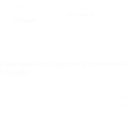
г. Санкт-Петербург
Санкт-Петербург,
Купл
еслава Шишкова ул, д.
Куплено 4
от 1 945 руб.
. 3
2 394 руб.
0 руб.
 или поп-арт-портрета с печатью 
n Studio
от 
Экон