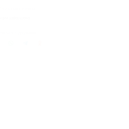
7 купонов куплено
кция завершена
литься с друзьями