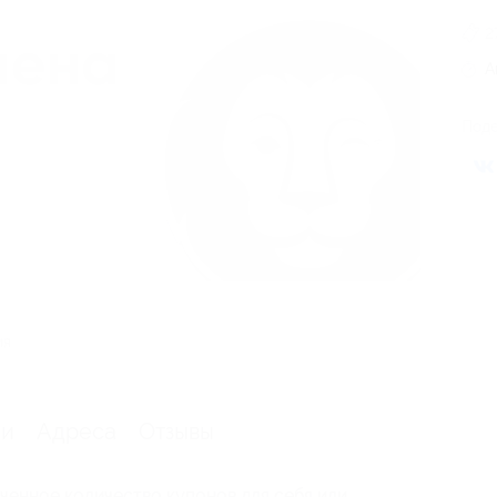
2
А
Поде
ия
ии
Адреса
Отзывы
ченное количество купонов для себя или