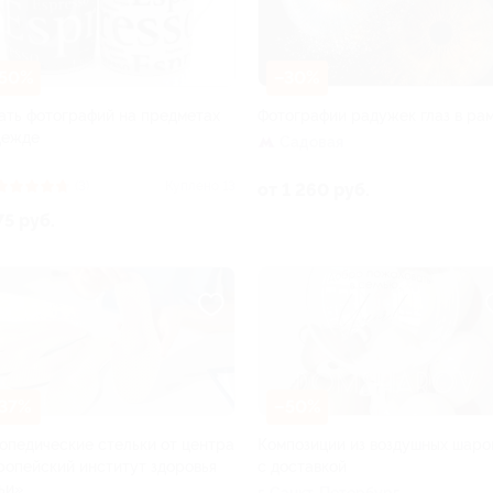
50%
–30%
ать фотографий на предметах
Фотографии радужек глаз в ра
дежде
Садовая
(3)
Куплено 13
от 1 260 руб.
75 руб.
37%
–50%
опедические стельки от центра
Композиции из воздушных шаро
ропейский институт здоровья
с доставкой
ьи»