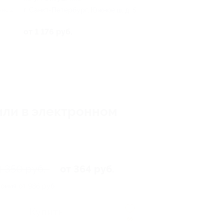
г. Санкт-Петербург, Южное ш, д. 55,
ено 2
к. 6
от 1 176 руб.
или в электронном
1 350 руб.
от 364 руб.
омия от 986 руб.
Купить
66