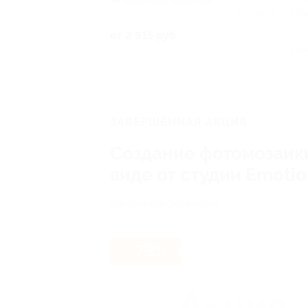
Василеостровская
г. 
Куплено 7
Вяч
от 2 915 руб.
28, к
3 80
ЗАВЕРШЁННАЯ АКЦИЯ
Создание фотомозаики
виде от студии Emotio
Российская Федерация
- 73%