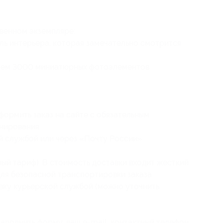
венном экземпляре;
ль интерьера, которая замечательно смотрится
 чем 3000 миниатюрных фотоэлементов
ормить заказ на сайте с обязательным
нирования.
й службой или через «Почту России».
ный тариф). В стоимость доставки входит жесткий
для безопасной транспортировки заказа.
ку курьерской службой (можно уточнить
заполнить форму: ваш e-mail, контактный телефон