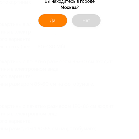
Вы находитесь в городе
фотокартины с печатью размером 120×85 см
Москва
?
Да
Нет
окартины в электронном виде входит:
ины в электронном виде;
ого варианта;
ю почту (вес — 60−130 Мб).
окартины с печатью размером 85×60 см входит:
ины в электронном виде;
ого варианта;
ины размером 85×60 см на фотобумаге;
окартины с печатью размером 120×85 см входит:
ины в электронном виде;
ого варианта;
ины размером 120×85 см на фотобумаге;