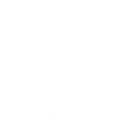
и имя, указать код бронирования, но
будет делаться мозаика (от 50 шт. до 
фото (то, на основе которого будет д
— в качестве подтверждения оплаты 
заказ принят к исполнению);
— после оформления заказа предоста
изображения (будут высланы на элек
заказа);
— участник акции должен выбрать на
пожелания;
— после этого фотокартина окончат
с пожеланиями.
Посмотреть
примеры
работ.
Свернуть
Адресa
Перейти на сайт партнера
Юридичес