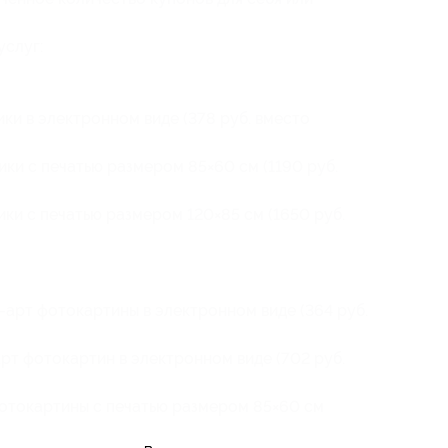
услуг:
ки в электронном виде (378 руб. вместо
ки с печатью размером 85×60 см (1190 руб.
ки с печатью размером 120×85 см (1650 руб.
-арт фотокартины в электронном виде (364 руб.
рт фотокартин в электронном виде (702 руб.
фотокартины с печатью размером 85×60 см