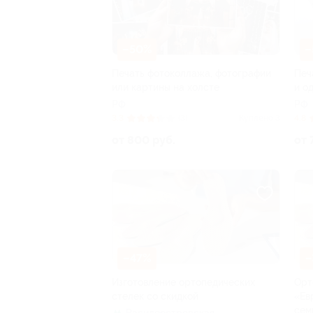
–50%
–
Печать фотоколлажа, фотографии
Печ
или картины на холсте
и о
РФ
РФ
3.3
(3)
Куплено 3
4.8
от 800 руб.
от 
–47%
–
Изготовление ортопедических
Орт
стелек со скидкой
«Ев
сем