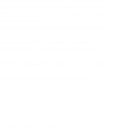
мер купона, ссылку на фотографии из которых
3000 шт., вес — не более 1 Гб), ссылку на главное
елаться мозаика);
придет письмо на электронный адрес (о том, что
вляется на выбор 3 варианта финального
тронный адрес, указанный при оформлении
иболее понравившийся вариант и внести свои
ельно корректируется в соответствии
кая информация о партнёре