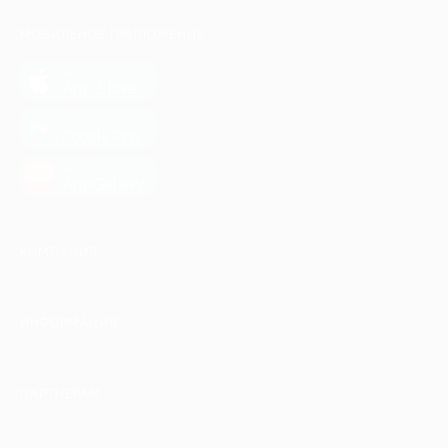
МОБИЛЬНОЕ ПРИЛОЖЕНИЕ
загрузить в
App Store
загрузить в
Google Play
загрузить в
AppGallery
КОМПАНИЯ
ИНФОРМАЦИЯ
ПАРТНЕРАМ