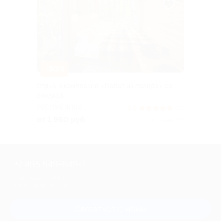
–30%
Отдых в комплексе «Побег из города» со
скидкой
РЕСПУБЛИКА
5.0
(10)
БАШКОРТОСТАН
от 1 960 руб.
Куплено 151
+7 495 649-649-1
Для звонка из Москвы
и регионов России
Связаться с нами