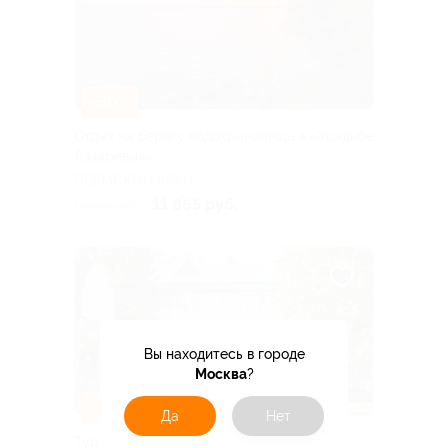
–30%
Отдых на берегу водохранилища в «Усадьбе
Лазаревых»
ПЕРМСКИЙ КРАЙ
11 865 руб.
16 950 руб.
Вы находитесь в городе
Москва
?
–30%
Да
Нет
Тур в санатории «Зеленая роща»