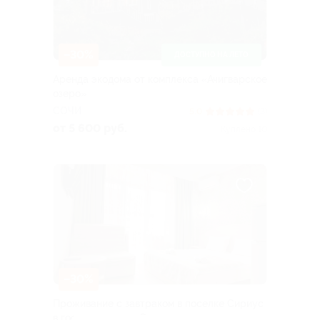
–30%
ДОСТУПНО НА ЛЕТО
Аренда экодома от комплекса «Ачигварское
озеро»
СОЧИ
5.0
(3)
от 5 600 руб.
Куплено 10
–30%
Проживание с завтраком в поселке Сириус
в гостевом доме «Сюзэн»