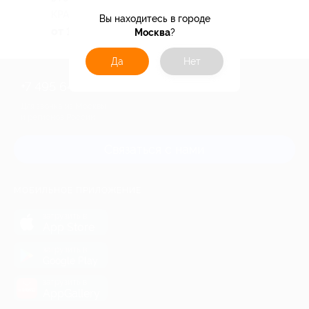
КРАСНОДАРСКИЙ КРАЙ
Вы находитесь в городе
от 11 830 руб.
Москва
?
Да
Нет
+7 495 649-649-1
Для звонка из Москвы
и регионов России
Связаться с нами
МОБИЛЬНОЕ ПРИЛОЖЕНИЕ
загрузить в
App Store
загрузить в
Google Play
загрузить в
AppGallery