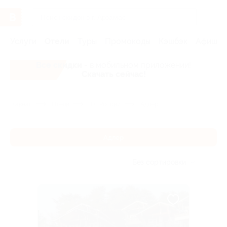
Услуги
Отели
Туры
Промокоды
Кэшбэк
Афиша 
Все скидки
- в мобильном приложении!
Скачать сейчас!
Главная
Отели
Юг России
Адлер
Адлер
Без сортировки