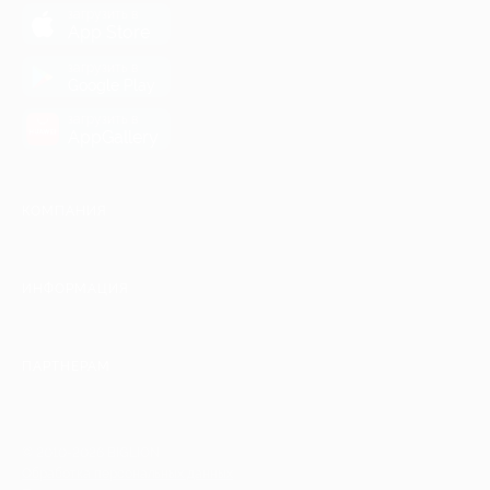
загрузить в
App Store
загрузить в
Google Play
загрузить в
AppGallery
КОМПАНИЯ
ИНФОРМАЦИЯ
ПАРТНЕРАМ
© 2010-2026 BIGLION
Обработка персональных данных