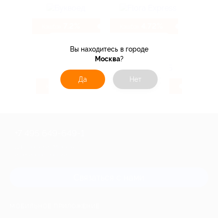
7.2%
4.72%
Кэшбэк
Кэшбэк
Вы находитесь в городе
Москва
?
Да
Нет
7.9%
6.66%
Кэшбэк
Кэшбэк
+7 495 649-649-1
Для звонка из Москвы
и регионов России
Связаться с нами
МОБИЛЬНОЕ ПРИЛОЖЕНИЕ