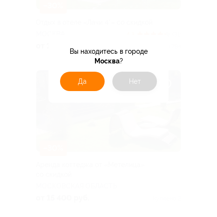
–30%
Отдых в отеле «Лачи 4*» со скидкой
МОСКВА
4.3
(31)
от 13 877 руб.
Куплено 784
Вы находитесь в городе
Москва
?
Да
Нет
–30%
Аренда коттеджа от «Метелица»
со скидкой
МОСКОВСКАЯ ОБЛАСТЬ
от 15 400 руб.
Куплено 2