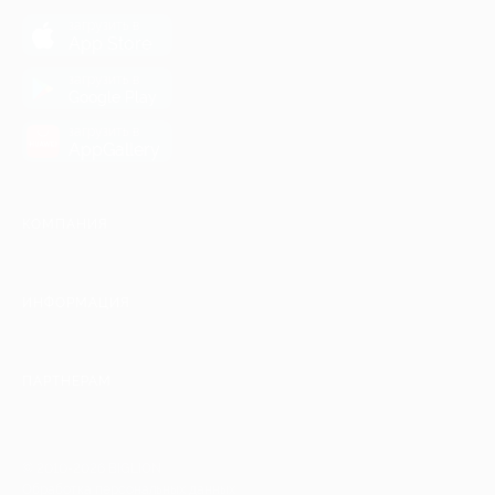
загрузить в
App Store
загрузить в
Google Play
загрузить в
AppGallery
КОМПАНИЯ
ИНФОРМАЦИЯ
ПАРТНЕРАМ
© 2010-2026 BIGLION
Обработка персональных данных