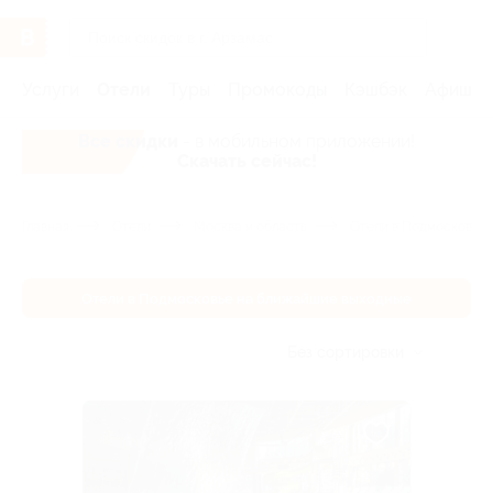
Услуги
Отели
Туры
Промокоды
Кэшбэк
Афиша 
Все скидки
- в мобильном приложении!
Скачать сейчас!
Главная
Отели
Москва и область
Отели в Подмосковье 
Отели в Подмосковье на ближайшие выходные
Без сортировки