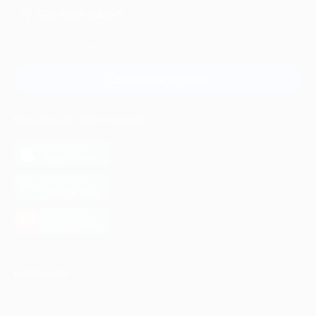
+7 495 649-649-1
Для звонка из Москвы
и регионов России
Связаться с нами
МОБИЛЬНОЕ ПРИЛОЖЕНИЕ
загрузить в
App Store
загрузить в
Google Play
загрузить в
AppGallery
КОМПАНИЯ