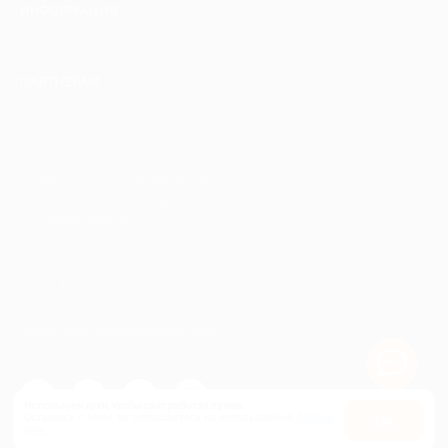
ИНФОРМАЦИЯ
ПАРТНЕРАМ
© 2010-2026 BIGLION
Обработка персональных данных
Пользовательское соглашение
Публичная оферта
Гарантия, поддержка
24 часа и возврат средств
Перейти на полную версию сайта
Используем куки, чтобы сайт работал лучше.
Оставаясь с нами, вы соглашаетесь на использование
файлов
Оk
куки.