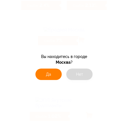
2.4%
2.13%
Кэшбэк
Кэшбэк
7%
Кэшбэк
Вы находитесь в городе
Москва
?
Да
Нет
6.4%
Кэшбэк
1.02%
Кэшбэк