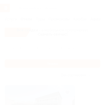
Услуги
Отели
Туры
Промокоды
Кэшбэк
Афиша 
Все скидки
- в мобильном приложении!
Скачать сейчас!
Главная
Отели
Юг России
Темрюк
Темрюк
Без сортировки