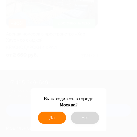
–30%
ДОСТУПНО НА ЛЕТО
Аренда номеров в пространстве «Хар
Хаус» со скидкой
КРАСНОДАРСКИЙ КРАЙ
от 2 660 руб.
Куплено 4
+7 495 649-649-1
Для звонка из Москвы
и регионов России
Вы находитесь в городе
Москва
?
Связаться с нами
Да
Нет
МОБИЛЬНОЕ ПРИЛОЖЕНИЕ