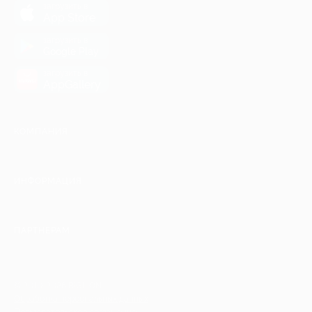
загрузить в
App Store
загрузить в
Google Play
загрузить в
AppGallery
КОМПАНИЯ
ИНФОРМАЦИЯ
ПАРТНЕРАМ
© 2010-2026 BIGLION
Обработка персональных данных