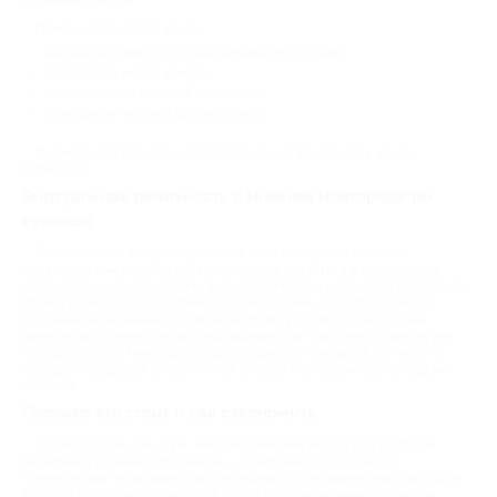
Почему люди любят квизы:
нет необходимости в специальной подготовке;
всегда есть место юмору;
можно прийти большой компанией;
атмосфера легкая и дружелюбная.
И самое интересное — даже если вы не эрудит, есть шансы
победить!
Виртуальная реальность в Нижнем Новгороде по
купонам
Современные интеллектуальные игры выходят за пределы
привычных комнат. VR-квесты позволяют оказаться в виртуальной
реальности и решать задачи в фантастических мирах. Это сочетание
логики и технологий. Особенно нравится тем, кто любит новизну.
Посещение VR-арены подойдет, если вы устали от однотипных
вечеров, хотите нестандартный формат для праздника, планируете
корпоратив или тимбилдинг, ищете идею для свидания или хотите
объединить друзей. Это отличный способ познакомиться с людьми
поближе.
Сколько это стоит и как сэкономить
Цены на квизы, VR-игры, квесты в Нижнем Новгороде и другие
интеллектуальные игры разные — от вполне доступных до
премиальных перформансов с актерами и спецэффектами. На сайте
Биглион регулярно появляются акции от проверенных партнеров.