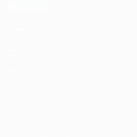
загрузить в
AppGallery
КОМПАНИЯ
ИНФОРМАЦИЯ
ПАРТНЕРАМ
© 2010-2026 BIGLION
Обработка персональных данных
Пользовательское соглашение
Публичная оферта
Гарантия, поддержка
24 часа и возврат средств