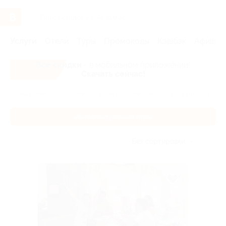
Услуги
Отели
Туры
Промокоды
Кэшбэк
Афиша 
Все скидки
- в мобильном приложении!
Скачать сейчас!
Главная
Услуги
Развлечения
Интеллектуальные игры
Интеллектуальные игры
Без сортировки