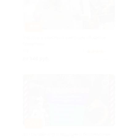
–65%
Участие в квесте от компании «Ходилки
бродилки»
РФ
4.3
(72)
от 346 руб.
Куплено 26
–75%
30+ онлайн-игр с ведущим с безлимитным