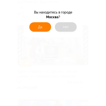
доступом от «Дофаминго»
г. Екатеринбург
Вы находитесь в городе
от 167 руб.
Куплено 2
Москва
?
Да
Нет
–55%
Квизы «Радуга», «IQ турнир», «Мания
знания» от компании «Все-квизы.рф»
РФ
5.0
(42)
от 704 руб.
Куплено 2