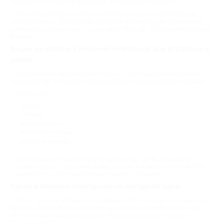
причины. Вы не просто отдыхаете, вы включены в процесс.
На сайте Биглион регулярно появляются акции на развлечения
такого формата. Пользуйтесь купонами на квесты, квизы в Нижнем
Новгороде и другие игры. Скидки могут быть 30, 40 процентов и даже
больше.
Акции на квесты в Нижнем Новгороде для взрослых и
детей
Классические квесты (эскейп-румы) — это сценарий и закрытое
пространство, из которого нужно выбраться или выполнить задание.
Что вас ждет:
загадки;
тайники;
кодовые замки;
логические цепочки;
работа в команде.
Есть страшные квесты, есть перформансы, где вы буквально
становитесь частью сюжета. Наверняка вы сможете найти для себя
лучшие квесты, а купоны Биглион помогут сэкономить.
Квизы в Нижнем Новгороде по выгодной цене
Квизы проходят в более расслабленной обстановке — чаще всего в
барах и кафе. Команда за столом, ведущий с микрофоном, раунды
вопросов на самые разные темы: от музыки и кино до науки и
странных фактов.