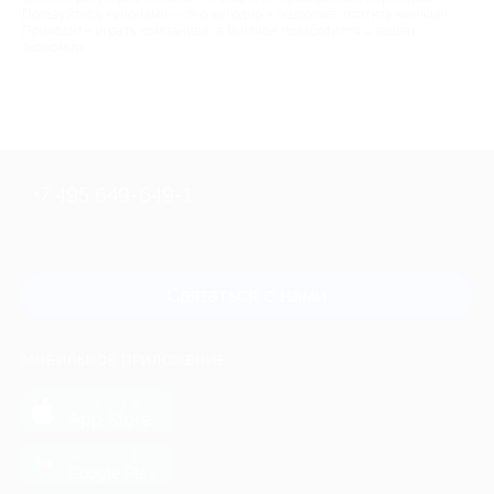
Пользуйтесь купонами — это выгодно и позволяет платить меньше!
Приходите играть компанией, а Биглион позаботится о вашей
экономии.
+7 495 649-649-1
Для звонка из Москвы
и регионов России
Связаться с нами
МОБИЛЬНОЕ ПРИЛОЖЕНИЕ
загрузить в
App Store
загрузить в
Google Play