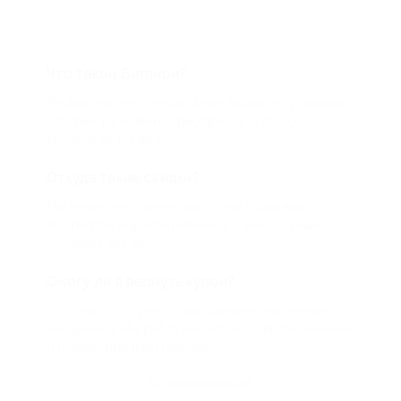
Что такое Биглион?
Biglion это про специальные акции, по условиям
которых вы можете приобрести купон со
скидкой от 50 до 90%
Откуда такие скидки?
Мы непосредственно работаем с каждым
партнером и договариваемся с ним о лучших
условиях для вас
Смогу ли я вернуть купон?
Если что-то случится, мы обязательно вернем
вам деньги. Мы работаем только с проверенными
и надежными партнерами
Остались вопросы?