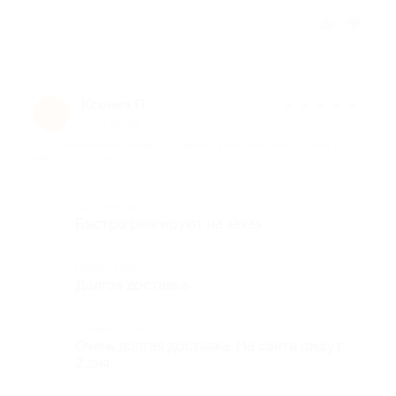
Отзыв полезен?
Ксения П.
★
★
★
★
★
К
6 лет назад
про 4 именные елочные игрушки от компании Sbro.ru (550 руб.
вместо 1100 руб.)
Достоинства
Быстро реагируют на заказ
Недостатки
Долгая доставка
Комментарий
Очень долгая доставка. На сайте пишут
2 дня.