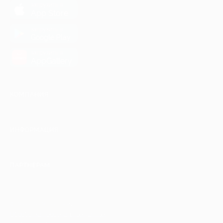
загрузить в
App Store
загрузить в
Google Play
загрузить в
AppGallery
КОМПАНИЯ
ИНФОРМАЦИЯ
ПАРТНЕРАМ
© 2010-2026 BIGLION
Обработка персональных данных