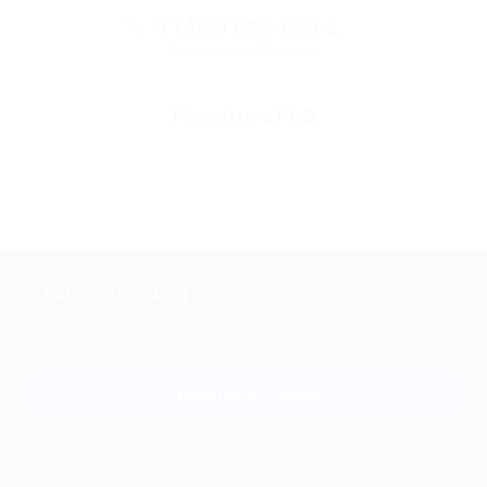
+7 (495) 649-649-1
Горячая линия Биглиона
Перейти в FAQ
+7 495 649-649-1
Для звонка из Москвы
и регионов России
Связаться с нами
МОБИЛЬНОЕ ПРИЛОЖЕНИЕ