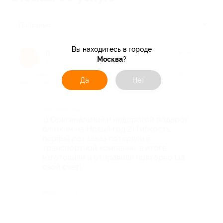
Полезные
Вы находитесь в городе
madmount
★
★
★
★
★
m
Москва
?
6 лет назад
про 6 именных елочных игрушек от компании Sbro.ru (730 руб.
Да
Нет
вместо 1460 руб.)
Достоинства
1) Оригинальный и недорогой подарок
близким на Новый год 2) Гибкость:
первый раз заказ потеряли в
транспортной компании, в итоге
изготовили и отправили повторно (за
свой счет)
Недостатки
-