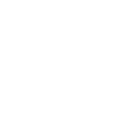
— Скидка 41% на 500 кофе-капсул на выбор (8555
руб. вместо 14 500 руб.)
В акции участвуют 10 сортов кофе:
—
espressio Crema e Gusto
,
—
espressio Rossa
,
—
espressio Perfetto
,
—
espressio Espresso
,
—
espressio Caffe Espresso
,
—
espressio Cherry Brandy
,
—
espressio Caramelito
,
—
espressio Ciocattino
,
—
espressio Vanilio
.
Заказ необходимо оформить на
сайте
через
«Корзину», указав в поле «Промокод» выбор
купленного купона biglion60, biglion100,
biglion200, biglion300 или biglion500 (на 60, 100,
200, 300 или 500 кофе-капсул соответственно).
После этого появятся поля для ввода номера