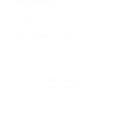
Откуда такие скидки?
Мы непосредственно работаем с каждым
партнером и договариваемся с ним о лучших
условиях для вас
Смогу ли я вернуть купон?
Если что-то случится, мы обязательно вернем
вам деньги. Мы работаем только с проверенными
и надежными партнерами
Остались вопросы?
+7 (495) 649-649-1
Горячая линия Биглиона
Перейти в FAQ