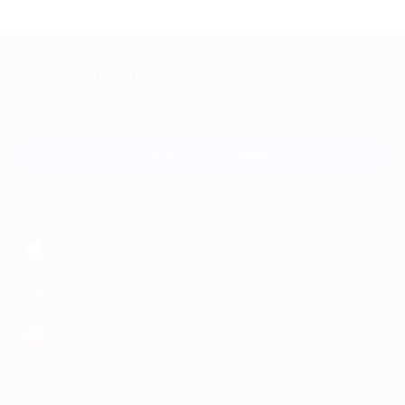
+7 495 649-649-1
Для звонка из Москвы
и регионов России
Связаться с нами
МОБИЛЬНОЕ ПРИЛОЖЕНИЕ
загрузить в
App Store
загрузить в
Google Play
загрузить в
AppGallery
КОМПАНИЯ