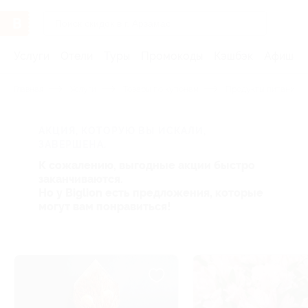
Услуги
Отели
Туры
Промокоды
Кэшбэк
Афиша 
Главная
Услуги
Товары по купонам
Продукты питания
АКЦИЯ, КОТОРУЮ ВЫ ИСКАЛИ,
ЗАВЕРШЕНА.
К сожалению, выгодные акции быстро
заканчиваются.
Но у Biglion есть предложения, которые
могут вам понравиться!