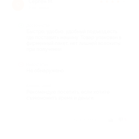
Сергей М.
★
★
★
★
★
С
9 лет назад
Достоинства
Быстро, удобно, удобный подъезд,есть
где поставить машину. Товар упакован в
фирменный пакет, нет лишней волокиты
при получении.
Недостатки
Не обнаружено.
Комментарий
Рекомендую посетить, если хотите
съэкономить время и деньги.
Отзыв полезен?
5