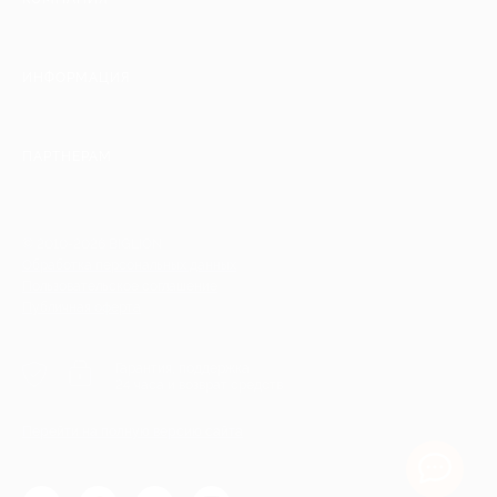
ИНФОРМАЦИЯ
ПАРТНЕРАМ
© 2010-2026 BIGLION
Обработка персональных данных
Пользовательское соглашение
Публичная оферта
Гарантия, поддержка
24 часа и возврат средств
Перейти на полную версию сайта