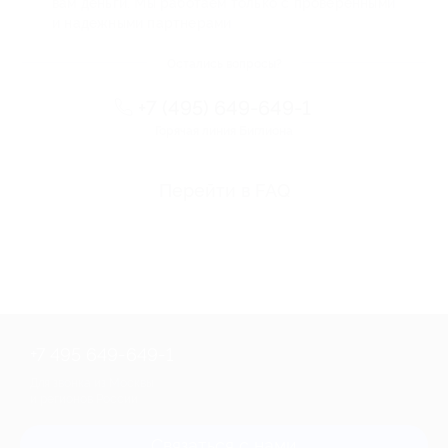
вам деньги. Мы работаем только с проверенными
и надежными партнерами
Остались вопросы?
+7 (495) 649-649-1
Горячая линия Биглиона
Перейти в FAQ
+7 495 649-649-1
Для звонка из Москвы
и регионов России
Связаться с нами