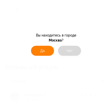
Вы находитесь в городе
Москва
?
Да
Нет
Отзывы об услуге
20
Полезные
Элеонора Ч.
★
★
★
★
★
7 лет назад