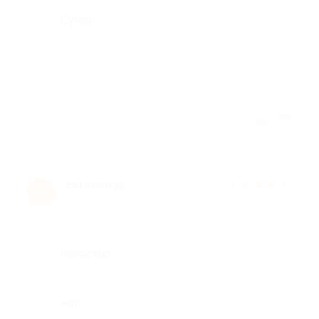
Достоинства
Супер
Недостатки
-
Отзыв полезен?
Евгений Д.
★
★
★
★
★
Е
9 лет назад
Достоинства
Качество
Недостатки
нет