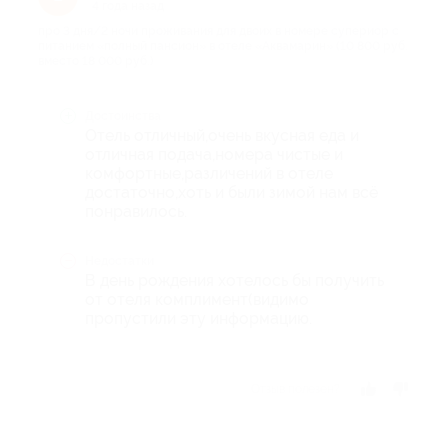
4 года назад
про 3 дня/2 ночи проживания для двоих в номере cупериор с
питанием «полный пансион» в отеле «Аквамарин» (10 800 руб.
вместо 18 000 руб.)
Достоинства
Отель отличный,очень вкусная еда и
отличная подача,номера чистые и
комфортные,различений в отеле
достаточно,хоть и были зимой нам всё
понравилось.
Недостатки
В день рождения хотелось бы получить
от отеля комплимент(видимо
пропустили эту информацию.
Отзыв полезен?