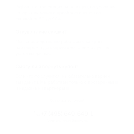
Biglion это про специальные акции, по условиям
которых вы можете приобрести купон со
скидкой от 50 до 90%
Откуда такие скидки?
Мы непосредственно работаем с каждым
партнером и договариваемся с ним о лучших
условиях для вас
Смогу ли я вернуть купон?
Если что-то случится, мы обязательно вернем
вам деньги. Мы работаем только с проверенными
и надежными партнерами
Остались вопросы?
+7 (495) 649-649-1
Горячая линия Биглиона