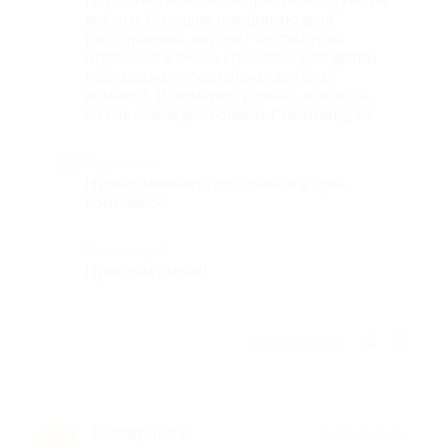
Персонал вежливый приятный. Кухня на
высоте. Большие порции, подача
ресторанная, вкусно! Территория
огромная и очень красивая. Для детей
прекрасная просторная детская
комната. В номерах удобно, все есть.
Отель очень достойный. Рекомендую!
Недостатки
Нужно заменить полотенца в spa-
комплексе
Комментарий
Приедем снова!
Отзыв полезен?
Екатерина К.
★
★
★
★
★
Е