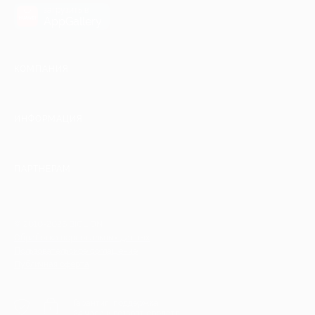
загрузить в
AppGallery
КОМПАНИЯ
ИНФОРМАЦИЯ
ПАРТНЕРАМ
© 2010-2026 BIGLION
Обработка персональных данных
Пользовательское соглашение
Публичная оферта
Гарантия, поддержка
24 часа и возврат средств