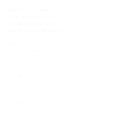
Краснодарский край,
Туапсинский р-н, с. Пляхо,
мкр-н Широкая Щель, уч. 9
с 09:00 до 22:00 ежедневно
+7 (918) 911-­39-­59, +7 (86167)
9­-09­-19
Показать номер телефона