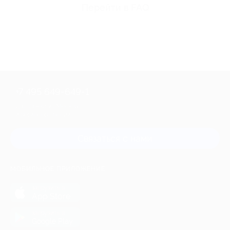
Перейти в FAQ
+7 495 649-649-1
Для звонка из Москвы
и регионов России
Связаться с нами
МОБИЛЬНОЕ ПРИЛОЖЕНИЕ
загрузить в
App Store
загрузить в
Google Play