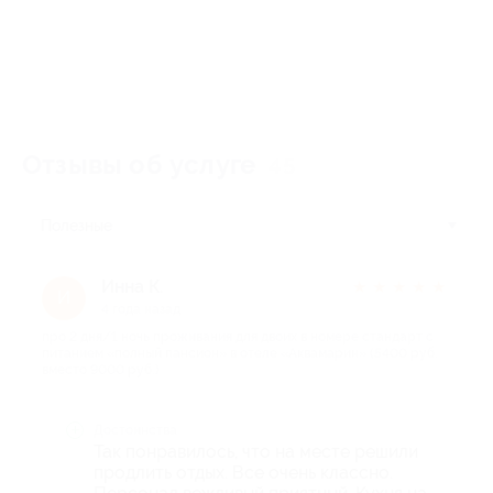
Отзывы об услуге
45
Полезные
Инна К.
★
★
★
★
★
И
4 года назад
про 2 дня/1 ночь проживания для двоих в номере cтандарт с
питанием «полный пансион» в отеле «Аквамарин» (5400 руб.
вместо 9000 руб.)
Достоинства
Так понравилось, что на месте решили
продлить отдых. Все очень классно.