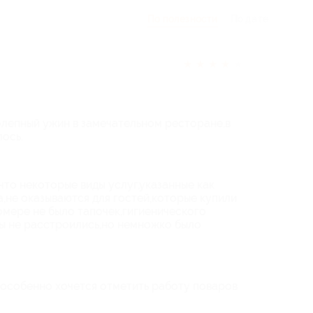
По полезности
По дате
★
★
★
★
★
лепный ужин в замечательном ресторане,в
ось.
что некоторые виды услуг,указанные как
а,не оказываются для гостей,которые купили
номере не было тапочек,гигиенического
 мы не расстроились,но немножко было
ь,особенно хочется отметить работу поваров