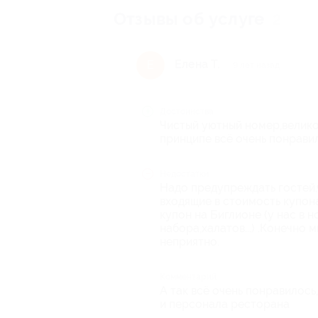
Отзывы об услуге
2
Елена Т.
Е
9 лет назад
Достоинства
Чистый уютный номер,велико
принципе всё очень понравил
Недостатки
Надо предупреждать гостей,
входящие в стоимость купон
купон на Биглионе (у нас в 
набора,халатов...) .Конечно
неприятно.
Комментарий
А так всё очень понравилос
и персонала ресторана