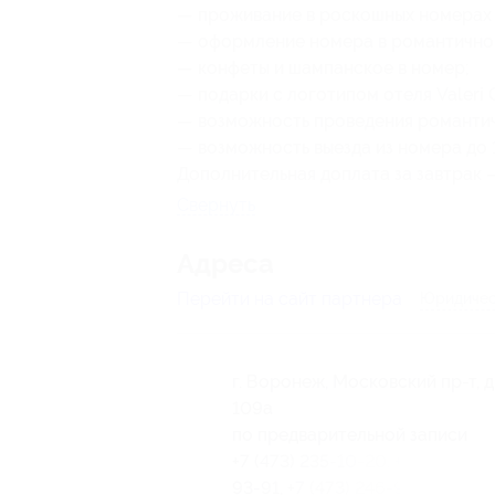
— проживание в роскошных номерах 
— оформление номера в романтично
— конфеты и шампанское в номер;
— подарки с логотипом отеля Valeri C
— возможность проведения романти
— возможность выезда из номера до 1
Дополнительная доплата за завтрак —
Свернуть
Адресa
Перейти на сайт партнера
Юридичес
г. Воронеж, Московский пр-т, д
109а
по предварительной записи
+7 (473) 235-10-20, +7 (473) 246
93-91, +7 (473) 246-92-36