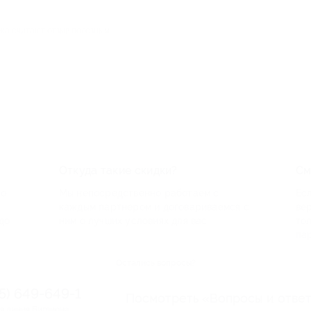
ека считают отзыв полезным
Откуда такие скидки?
См
по
Мы непосредственно работаем с
Есл
каждым партнером и договариваемся с
ве
до
ним о лучших условиях для вас
то
па
Остались вопросы?
95) 649-649-1
Посмотреть «Вопросы и отве
я линия Биглиона