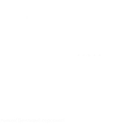
тзыв полезен для вас?
★
★
★
★
★
стенько! Вежливый персонал!