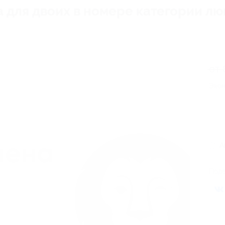
а для двоих в номере категории л
от 
Экон
А
Поде