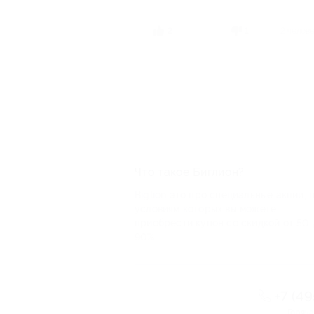
2 челов
2
1
Что такое Биглион?
Biglion это про специальные акции, 
условиям которых вы можете
приобрести купон со скидкой от 50 
90%
+7 (4
Горяча