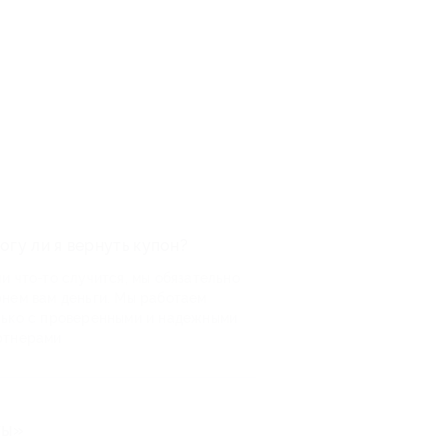
огу ли я вернуть купон?
и что-то случится, мы обязательно
рнем вам деньги. Мы работаем
лько с проверенными и надежными
ртнерами
ты»