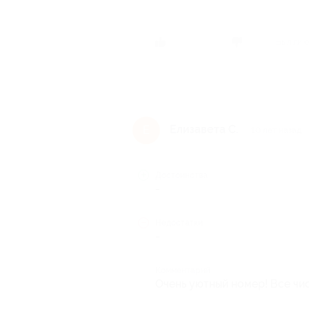
Был ли о
Елизавета С.
Е
10 лет назад
Достоинства
-
Недостатки
-
Комментарий
Очень уютный номер! Все чи