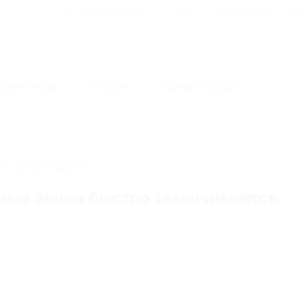
Для Вашего бизнеса
Блог
Франчайзинг
Воп
Промокоды
Кэшбэк
Афиша города
оронеж
И, ЗАВЕРШЕНА.
ные акции быстро заканчиваются.