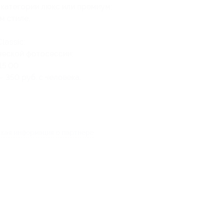
категории люкс или премиум;
м стиле;
lassic;
ческой фотосессии;
5:00.
 350 руб. с человека.
кая информация о партнёре
.
-