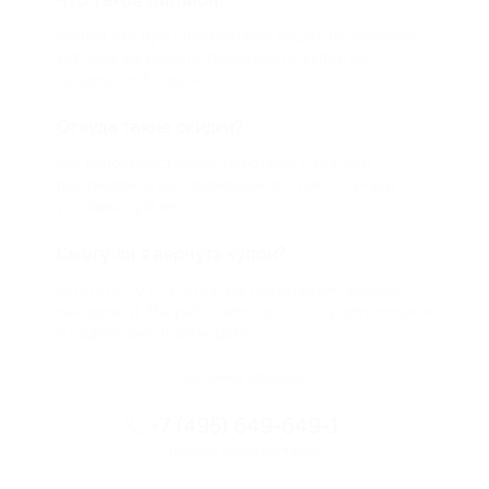
Что такое Биглион?
Biglion это про специальные акции, по условиям
которых вы можете приобрести купон со
скидкой от 50 до 90%
Откуда такие скидки?
Мы непосредственно работаем с каждым
партнером и договариваемся с ним о лучших
условиях для вас
Смогу ли я вернуть купон?
Если что-то случится, мы обязательно вернем
вам деньги. Мы работаем только с проверенными
и надежными партнерами
Остались вопросы?
+7 (495) 649-649-1
Горячая линия Биглиона