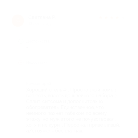
Светлана Р.
★
★
★
★
★
С
13 лет назад
Достоинства
-
Недостатки
-
Комментарий
Хороший отель 4+. Просторный номер,
все есть, вплоть до швейного набора :).
Сплит-ситсема и дополнительно
обогреватель. Единственное, что
немного пахнет табаком по всему
этажу, но муж этого не почувствовал,
хотя и не курит. Персонал приветливый,
а/стоянка - бесплатная.