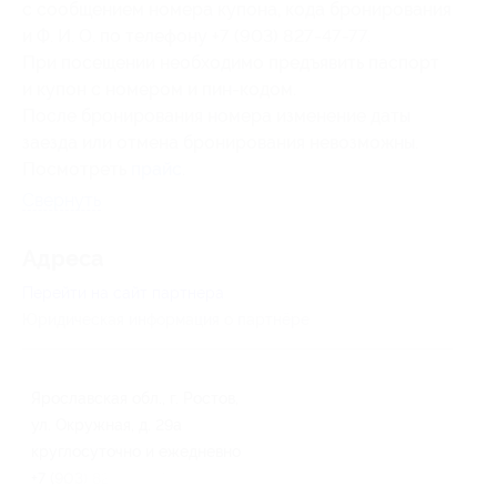
с сообщением номера купона, кода бронирования
и Ф. И. О. по телефону +7 (903) 827-47-77.
При посещении необходимо предъявить паспорт
и купон с номером и пин-кодом.
После бронирования номера изменение даты
заезда или отмена бронирования невозможны.
Посмотреть
прайс
.
Свернуть
Адресa
Перейти на сайт партнера
Юридическая информация о партнёре
Ярославская обл., г. Ростов,
ул. Окружная, д. 29а
круглосуточно и ежедневно
+7 (903) 827-47-77