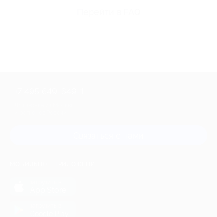
Перейти в FAQ
+7 495 649-649-1
Для звонка из Москвы
и регионов России
Связаться с нами
МОБИЛЬНОЕ ПРИЛОЖЕНИЕ
загрузить в
App Store
загрузить в
Google Play