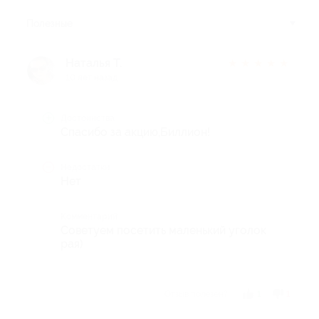
Полезные
Наталья Т.
★
★
★
★
★
10 лет назад
Достоинства
Спасибо за акцию,Биллион!
Недостатки
Нет
Комментарий
Советуем посетить маленький уголок
рая)
Отзыв полезен?
1
1