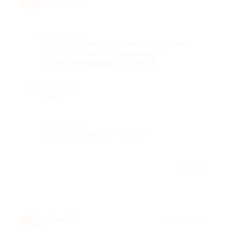
9 лет назад
Достоинства
Вежливый персонал, нет ожидания в
очереди, провели процедуру,
объяснили варианты лечения
Недостатки
нет
Комментарий
Всё чётко, быстро, понятно
Отзыв полезен?
Анна Р.
★
★
★
★
★
А