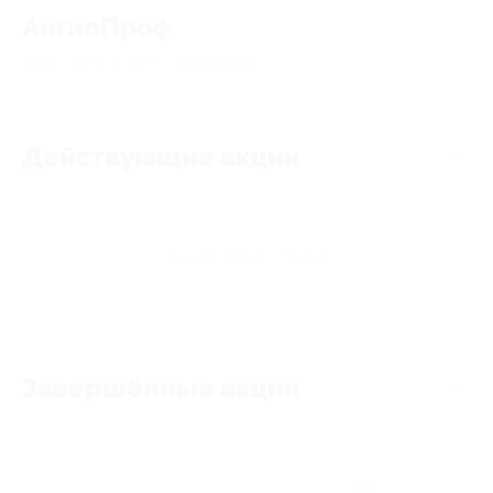
АнгиоПроф
4.64
★
★
★
★
★
55
отзывов
Действующие акции
Акции отсутствуют
Завершённые акции