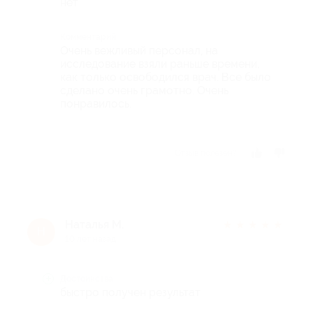
нет
Комментарий
Очень вежливый персонал, на
исследование взяли раньше времени,
как только освободился врач. Все было
сделано очень грамотно. Очень
понравилось.
Отзыв полезен?
Наталья М.
★
★
★
★
★
Н
10 лет назад
Достоинства
быстро получен результат