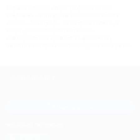
Варикоз, пяточная шпора, трофические язвы,
лимфедема – эти и другие заболевания лечат в
клинике «Ангиопроф». Также врачи с помощью
лазера удаляют доброкачественные
новообразования, проводят УЗ-диагностику.
Льготная категория клиентов получает скидку в 10%.
+7 495 649-649-1
Для звонка из Москвы
и регионов России
Связаться с нами
МОБИЛЬНОЕ ПРИЛОЖЕНИЕ
загрузить в