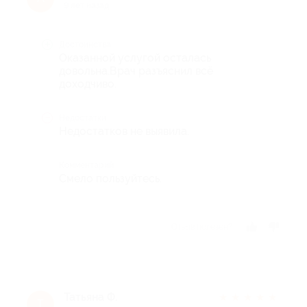
9 лет назад
Достоинства
Оказанной услугой осталась
довольна.Врач разъяснил всё
доходчиво.
Недостатки
Недостатков не выявила.
Комментарий
Смело пользуйтесь.
Отзыв полезен?
Татьяна Ф.
★
★
★
★
★
Т