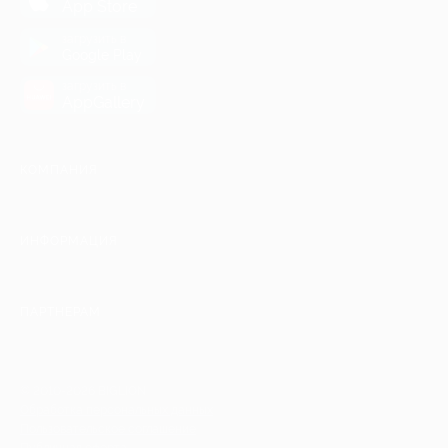
App Store
загрузить в
Google Play
загрузить в
AppGallery
КОМПАНИЯ
ИНФОРМАЦИЯ
ПАРТНЕРАМ
© 2010-2026 BIGLION
Обработка персональных данных
Пользовательское соглашение