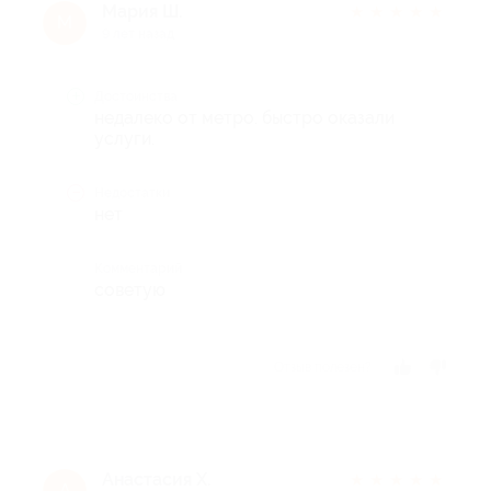
Мария Ш.
★
★
★
★
★
М
9 лет назад
Достоинства
недалеко от метро. быстро оказали
услуги.
Недостатки
нет
Комментарий
советую
Отзыв полезен?
Анастасия Х.
★
★
★
★
★
А