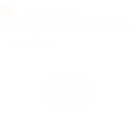
Услуги
Отели
Туры
Промокоды
Кэшбэк
Афиша 
Бренды
АнгиоПроф