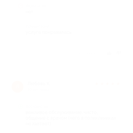
Недостатки
нет
Комментарий
услуга понравилась
Отзыв полезен?
Любовь К.
★
★
★
★
★
Л
10 лет назад
Достоинства
вежливое обслуживание, чисто,
общение с врачом (чего в поликлиниках
не хватает).