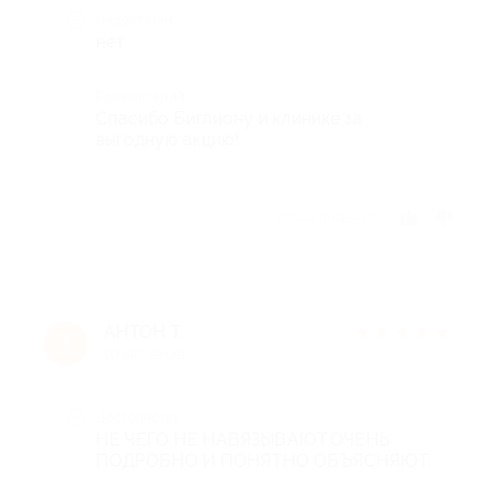
Недостатки
нет
Комментарий
Спасибо Биглиону и клинике за
выгодную акцию!
Отзыв полезен?
АНТОН Т.
★
★
★
★
★
А
10 лет назад
Достоинства
НЕ ЧЕГО НЕ НАВЯЗЫВАЮТ.ОЧЕНЬ
ПОДРОБНО И ПОНЯТНО ОБЪЯСНЯЮТ.