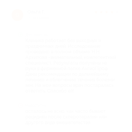
Ольга Г.
★
★
★
★
★
О
10 лет назад
Достоинства
Клиника работает без выходных и
праздничных дней. Исследование
проведено в полном объеме. Н.Н.
Архипова -внимательный, компетентный
специалист. Результаты получены на
руки в фирменной папке АнгиоПроф.
Даны рекомендации по дальнейшему
лечению и облегчению течения болезни
вен. На мои вопросы врач постаралась
ответить. Спасибо ей!
Недостатки
осталось не ясно, как часто бывают
рецидивы после склеротерапии или
другого вида вмешательства