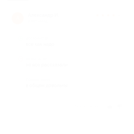
Александр И.
★
★
★
★
★
А
9 лет назад
Достоинства
все как надо
Недостатки
не все рассказали
Комментарий
в общем довольны
Отзыв полезен?