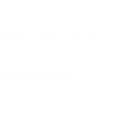
Для Вашего бизнеса
Блог
Франчайзинг
Воп
Промокоды
Кэшбэк
Афиша города
Foresta Festival Park
4.66
★
★
★
★
★
542
отзывa