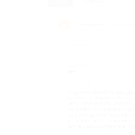
Новые
Полезные
Екатерина В.
Е
5 месяцев на
Достоинства
-
Недостатки
нет
Комментарий
Отдыхали семьей на выходны
4. Алкоголь хороший. Вечерн
дискотека. Мастер-классы 2 
комплекс хороший,много раз
теплая.В детском бассейне 
кролики,птички различные,о
почищены,передвигаться ко