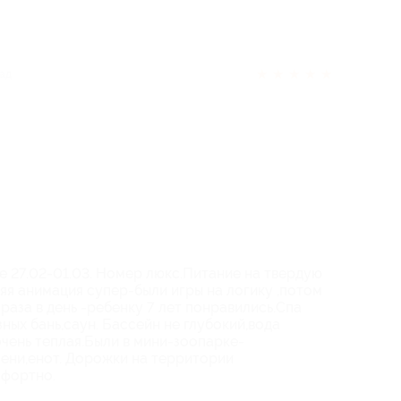
★
★
★
★
★
зад
е 27.02-01.03. Номер люкс.Питание на твердую
яя анимация супер-были игры на логику ,потом
раза в день -ребенку 7 лет понравились.Спа
ных бань,саун. Бассейн не глубокий,вода
очень теплая.Были в мини-зоопарке-
лени,енот. Дорожки на территории
мфортно.