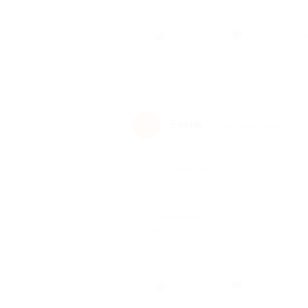
Был ли 
Елена
Е
5 месяцев назад
Достоинства
-
Недостатки
-
Был ли 