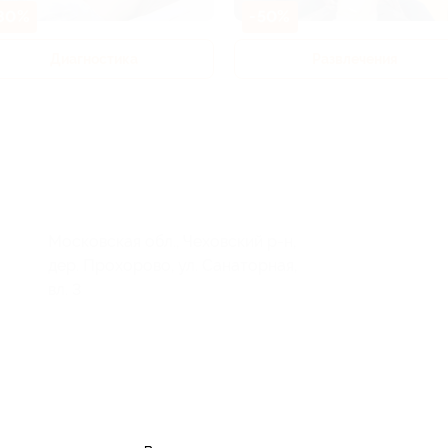
80%
-50%
Диагностика
Развлечения
Московская обл., Чеховский р-н,
дер. Прохорово, ул. Санаторная,
вл. 3