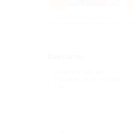
-50%
-
р и педикюр
Развлечения для детей
Контакты
Московская обл., дер.
Прохорово, ул. Санаторная,
влад. 3