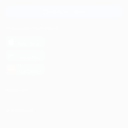
Связаться с нами
МОБИЛЬНОЕ ПРИЛОЖЕНИЕ
загрузить в
App Store
загрузить в
Google Play
загрузить в
AppGallery
КОМПАНИЯ
ИНФОРМАЦИЯ