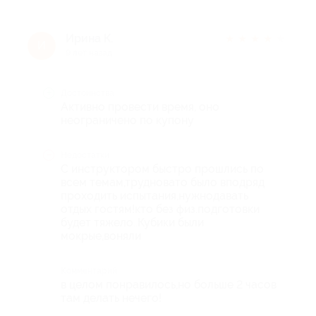
Ирина К.
★
★
★
★
★
И
9 лет назад
Достоинства
Активно провести время, оно
неограничено по купону
Недостатки
С инструктором быстро прошлись по
всем темам,трудновато было вподряд
проходить испытания,нужнодавать
отдых гостям!кто без физ.подготовки
будет тяжело..Кубики были
мокрые,воняли
Комментарий
в целом понравилось,но больше 2 часов
там делать нечего!