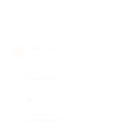
Отзыв полезен?
Валентина Л.
★
★
★
★
★
В
9 лет назад
Достоинства
все отлично
Недостатки
нет
Комментарий
мне понравилось