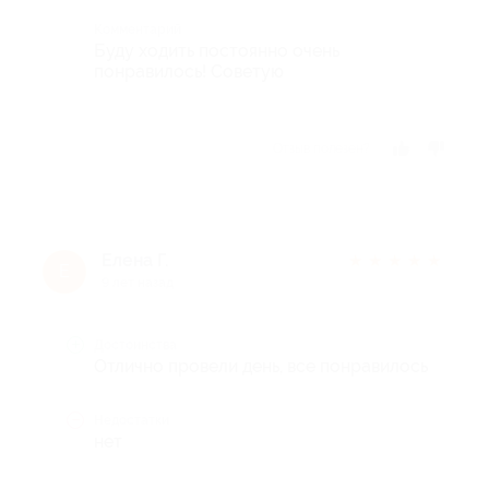
Комментарий
Буду ходить постоянно очень
понравилось! Советую
Отзыв полезен?
Елена Г.
★
★
★
★
★
Е
9 лет назад
Достоинства
Отлично провели день, все понравилось
Недостатки
нет