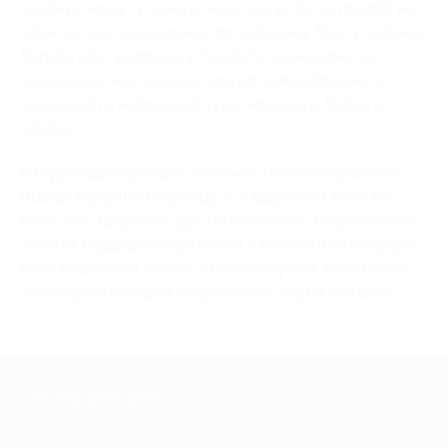
трудную минуту ничего не стоит, если ты провёл не
один час на тренировках по тайскому боксу, вольной
борьбе или грепплингу. Следите за акциями на
посещение мастер-классов по самообороне, и
заказывайте недорогой курс молодого бойца в
«Igels».
Изнуряющий кросфит поможет быстро нарастить
мышцы и улучшить фигуру. А в здоровом теле, как
известно, здоровый дух. Интенсивные, напряжённые
занятия поддержат организм в тонусе и активируют
рост мышечной массы. Чтобы получить тело мечты,
участвуйте в акциях спортивного клуба «Игелс».
+7 495 649-649-1
Для звонка из Москвы
и регионов России