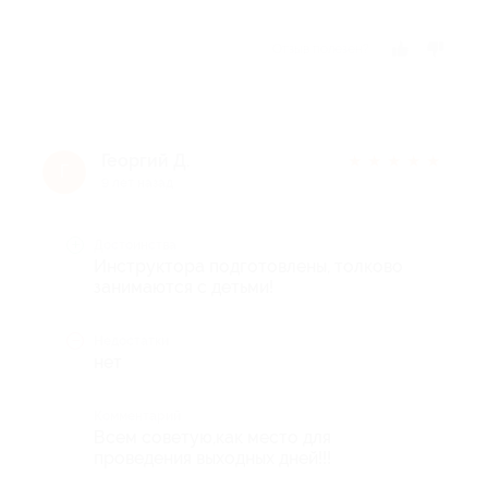
Отзыв полезен?
Георгий Д.
★
★
★
★
★
Г
9 лет назад
Достоинства
Инструктора подготовлены, толково
занимаются с детьми!
Недостатки
нет
Комментарий
Всем советую,как место для
проведения выходных дней!!!