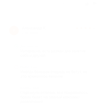
Отзыв полезен?
Александр К.
★
★
★
★
★
А
9 лет назад
Достоинства
Интересно, есть размах для занятия
себя и друзей.
Недостатки
Иногда большая очередь на батут, но
это временное явление
Комментарий
Отдохнули отлично, все понравилось,
брали билет на полный комплект
развлечений.