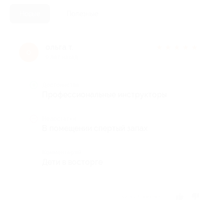
Новые
Полезные
ольга т.
★
★
★
★
★
о
9 лет назад
Достоинства
Профессиональные инструкторы
Недостатки
В помещении спертый запах
Комментарий
Дети в восторге
Отзыв полезен?