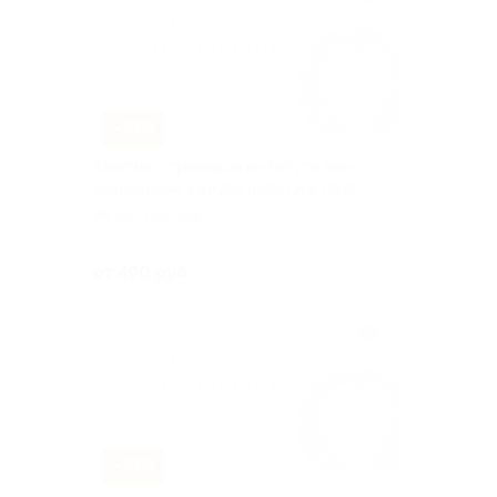
–51%
Занятия с тренером на батуте или
скалодроме в клубе Igels Live Сlub
Балтийская
Куплено 91
от 490 руб.
–51%