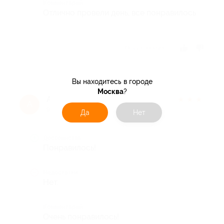
Комментарий
Отлично провели день, все понравилось
Отзыв полезен?
Вы находитесь в городе
Москва
?
Александр Д.
★
★
★
★
★
А
9 лет назад
Да
Нет
Достоинства
Понравилось!
Недостатки
Нет.
Комментарий
Очень понравилось!