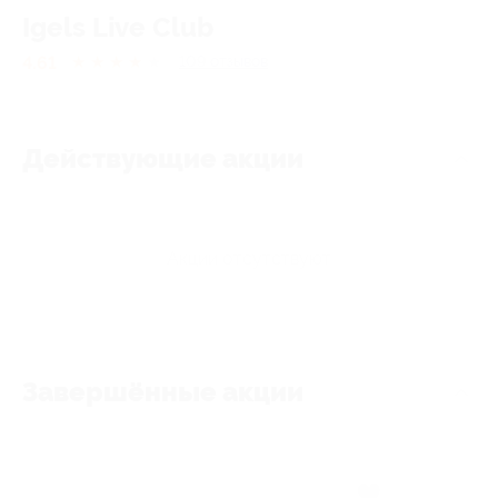
Igels Live Сlub
4.61
★
★
★
★
★
109
отзывов
Действующие акции
Акции отсутствуют
Завершённые акции