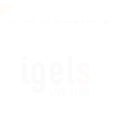
Услуги
Отели
Туры
Промокоды
Кэшбэк
Афиша 
Бренды
Igels Live Сlub