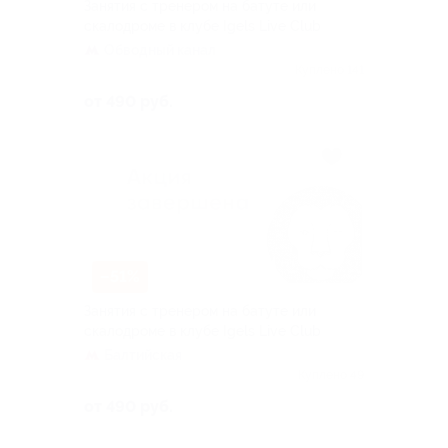
Занятия с тренером на батуте или
скалодроме в клубе Igels Live Сlub
Обводный канал
Куплено 141
от 490 руб.
–51%
Занятия с тренером на батуте или
скалодроме в клубе Igels Live Сlub
Балтийская
Куплено 49
от 490 руб.