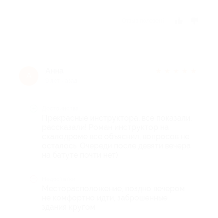
Отзыв полезен?
Анна
★
★
★
★
★
А
9 лет назад
Достоинства
Прекрасные инструктора, все показали,
рассказали! Роман инструктор на
скалодроме все объяснил, вопросов не
осталось. Очереди после девяти вечера
на батуте почти нет)
Недостатки
Месторасположение, поздно вечером
не комфортно идти, заброшенные
здания кругом