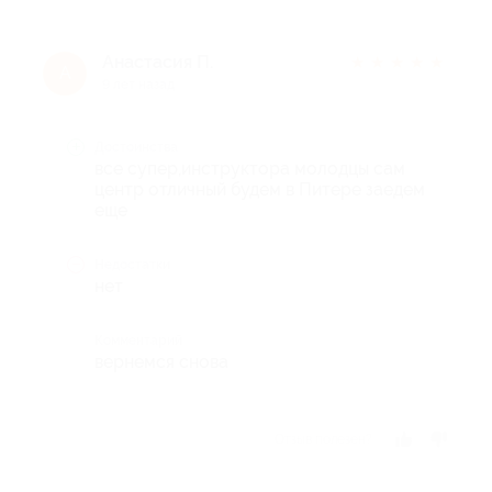
Анастасия П.
★
★
★
★
★
А
9 лет назад
Достоинства
все супер,инструктора молодцы сам
центр отличный будем в Питере заедем
еще
Недостатки
нет
Комментарий
вернемся снова
Отзыв полезен?