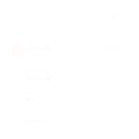
Отзыв полезен?
Елена М.
★
★
★
★
★
Е
9 лет назад
Достоинства
Всё супер!
Недостатки
Нет
Комментарий
Отлично!