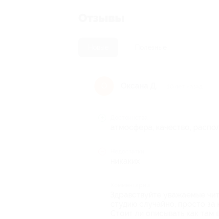
Отзывы
Новые
Полезные
Оксана Д.
О
10 лет назад
Достоинства
атмосфера, качество, распо
Недостатки
никаких
Комментарий
Здравствуйте уважаемые чит
студию случайно, просто за 
Стоит ли описывать как там 