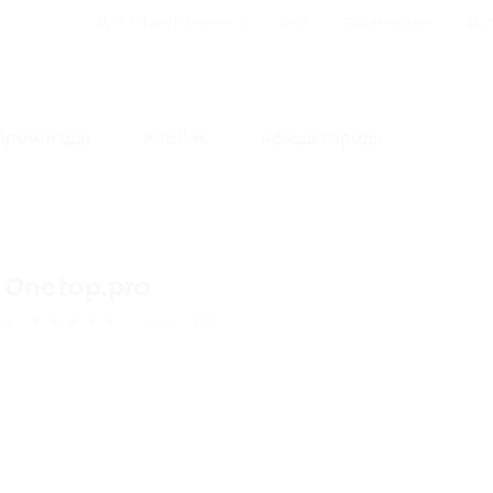
Для Вашего бизнеса
Блог
Франчайзинг
Воп
Промокоды
Кэшбэк
Афиша города
Onetop.pro
5
★
★
★
★
★
30
отзывов