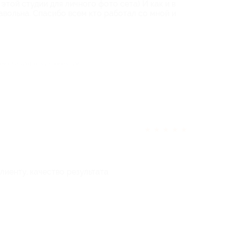
 этой студии для личного фото сета) И как и в
авольна. Спасибо всем кто работал со мной и
век считают отзыв полезным
★
★
★
★
★
клиенту, качество результата