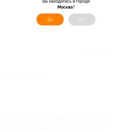
Вы находитесь в городе
Москва
?
Да
Нет
★
★
★
★
★
ложение, сотрудники
ающие данный отзыв. Впервые попала в данную
компанию с подругой, поддержать так сказать)
все было великолепно имя в виду тот факт, что