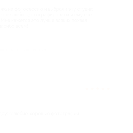
ужа на фотосессию и выбрали эту студию,
но не любит фотографироваться ему все
 Мне кажется это лучше всяких похвал.
пасибо всем!
век считает отзыв полезным
★
★
★
★
★
 дружелюбие, хорошие фотографии