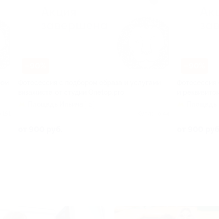
–90%
–90%
том
Фотосессия с подбором образа и услугами
Фотосессия 
визажиста от студии Onetop.pro
и реквизито
Площадь Ильича
Площадь 
+2
 151
Куплено 44
от 900 руб.
от 900 руб