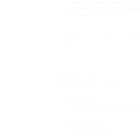
через 2 недели я сама была в
первый раз осталась очень д
успехов вам!
18 чело
18
2
Анна К.
А
10 лет назад
Достоинства
отношение к делу, подход к 
Недостатки
таких не нашли