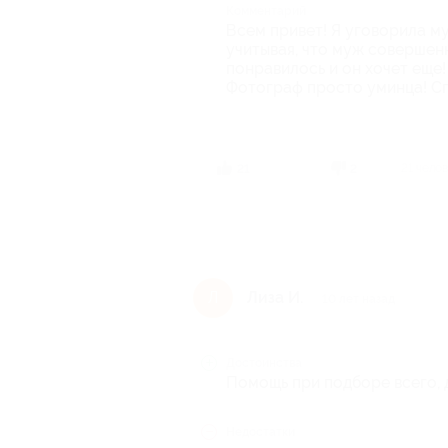
Комментарий
Всем привет! Я уговорила м
учитывая, что муж совершен
понравилось и он хочет еще!
Фотограф просто уминца! С
21 чело
21
2
Лиза И.
Л
10 лет назад
Достоинства
Помощь при подборе всего,
Недостатки