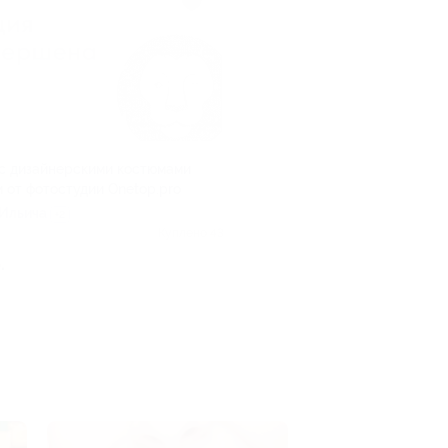
с дизайнерскими костюмами
м от фотостудии Onetop.pro
Ильича
+2
Куплено 43
.