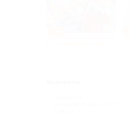
-50%
-
р и педикюр
Развлечения для детей
Контакты
г. Москва, ул.
Новодмитровскаядом, д. 5а, стр.
2, оф. 314