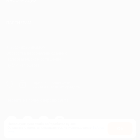
ИНФОРМАЦИЯ
ПАРТНЕРАМ
© 2010-2026 BIGLION
Обработка персональных данных
Пользовательское соглашение
Публичная оферта
Гарантия, поддержка
24 часа и возврат средств
Перейти на полную версию сайта
Используем куки, чтобы сайт работал лучше.
Оставаясь с нами, вы соглашаетесь на использование
файлов
Оk
куки.