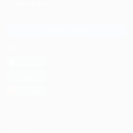
+7 495 649-649-1
Для звонка из Москвы
и регионов России
Связаться с нами
МОБИЛЬНОЕ ПРИЛОЖЕНИЕ
загрузить в
App Store
загрузить в
Google Play
загрузить в
AppGallery
КОМПАНИЯ