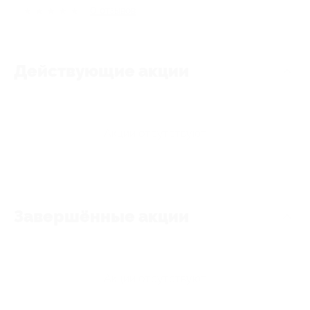
★
★
★
★
★
0
отзывов
Действующие акции
Акции отсутствуют
Завершённые акции
Акции отсутствуют