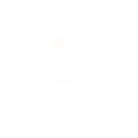
–70%
Маникюр и педикюр с покрытием, SPA-ухо
студии красоты «Светлана»
г. Ростов-на-Дону, Ленина пр-т, д.
54
Куплен
от 210 руб.