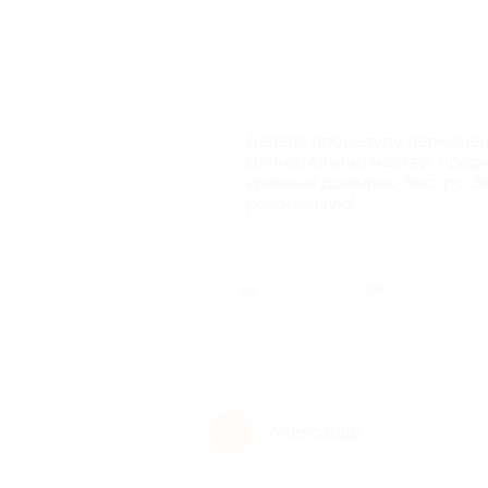
Недостатки
-
Комментарий
Делала процедуру перманент
Внимательный мастер, прори
времени довольно быстро. З
рекомендую!
2 челов
2
Александр
А
7 лет назад