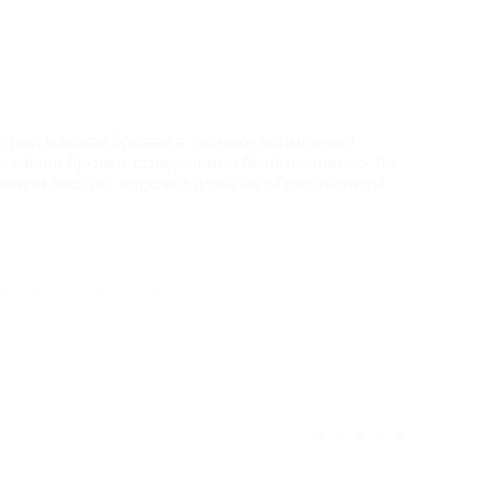
ный макияж бровей в технике напыление!
совали бровки, совершенно безболезненно, по
ажили быстро, корочки даже не образовались)
ека считают отзыв полезным
★
★
★
★
★