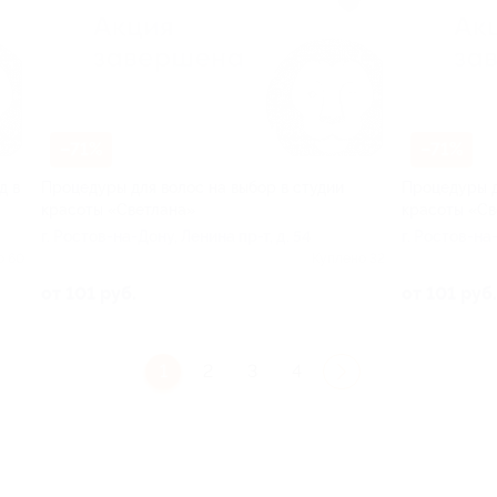
–71%
–71%
д в
Процедуры для волос на выбор в студии
Процедуры д
красоты «Светлана»
красоты «Св
г. Ростов-на-Дону, Ленина пр-т, д. 54
г. Ростов-на-
о 60
Куплено 32
от 101 руб.
от 101 руб.
1
2
3
4