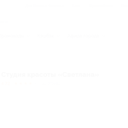
Для Вашего бизнеса
Блог
Франчайзинг
Воп
Промокоды
Кэшбэк
Афиша города
Студия красоты «Светлана»
4.72
★
★
★
★
★
93
отзывa