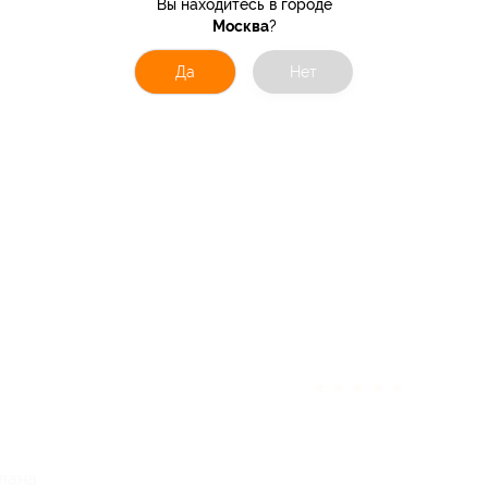
Вы находитесь в городе
Москва
?
Да
Нет
★
★
★
★
★
лана