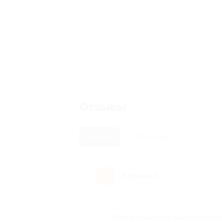
Отзывы
Новые
Полезные
Карина А.
К
7 лет назад
Достоинства
Очень приятный мастер Свет