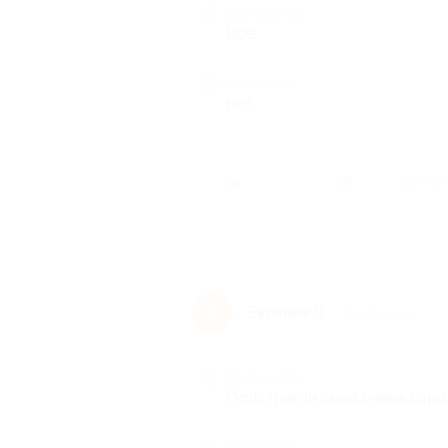
Достоинства
Все
Недостатки
нет
Был ли 
Евгения Ч.
Е
7 лет назад
Достоинства
Подстригли сына очень хоро
Недостатки