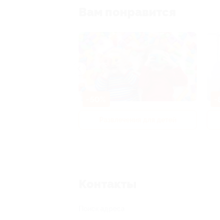
Вам понравится
-50%
-
р и педикюр
Развлечения для детей
Контакты
Поиск адреса