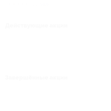
★
★
★
★
★
0
отзывов
Действующие акции
Акции отсутствуют
Завершённые акции
Акции отсутствуют