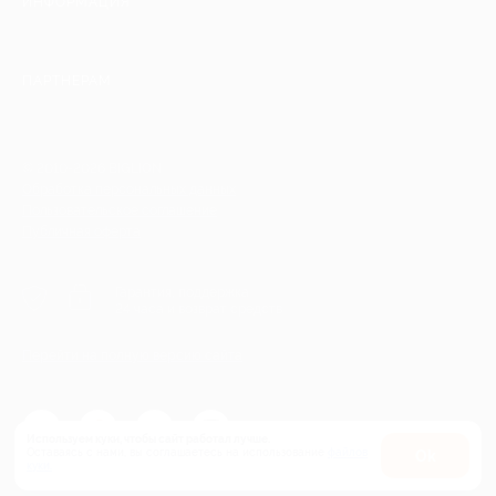
ИНФОРМАЦИЯ
ПАРТНЕРАМ
© 2010-2026 BIGLION
Обработка персональных данных
Пользовательское соглашение
Публичная оферта
Гарантия, поддержка
24 часа и возврат средств
Перейти на полную версию сайта
Используем куки, чтобы сайт работал лучше.
Оставаясь с нами, вы соглашаетесь на использование
файлов
Оk
куки.