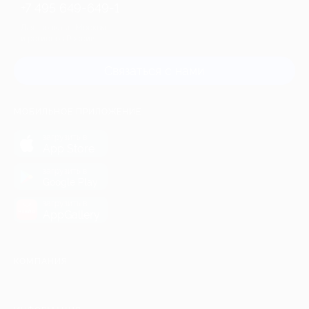
+7 495 649-649-1
Для звонка из Москвы
и регионов России
Связаться с нами
МОБИЛЬНОЕ ПРИЛОЖЕНИЕ
загрузить в
App Store
загрузить в
Google Play
загрузить в
AppGallery
КОМПАНИЯ