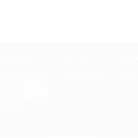
Е ПРИЛОЖЕНИЕ
КОМПАНИЯ
ИНФОР
Как работает Biglion
Вопрос
ть в
Store
Вакансии
Отзывы
ть в
le Play
Блог
ть в
allery
Гарантия, поддержка