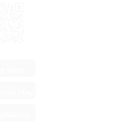
зить в
p Store
зить в
ogle Play
зить в
pGallery