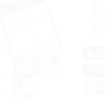
загру
Ap
загру
Go
загру
Ap