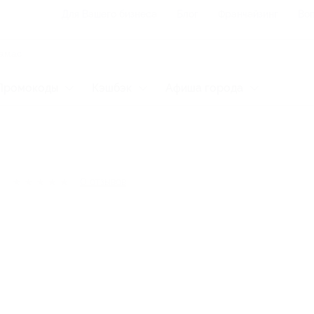
Для Вашего бизнеса
Блог
Франчайзинг
Воп
Промокоды
Кэшбэк
Афиша города
★
★
★
★
★
0
отзывов