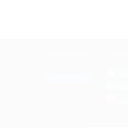
+7 495 649-649-1
МОБИЛЬНО
Для звонка из Москвы
и регионов России
загрузи
App 
Связаться с нами
загрузи
Goog
загрузи
AppG
© 2010-2026 BIGLION