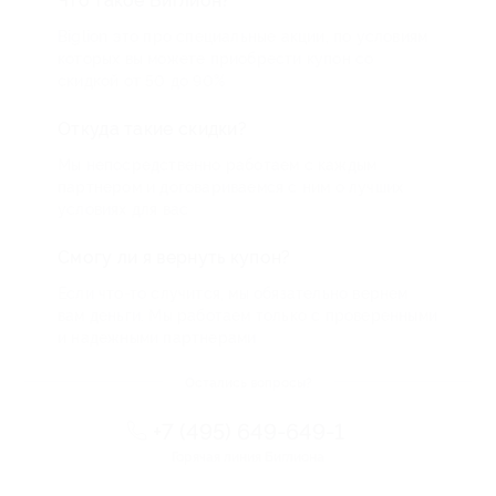
Что такое Биглион?
Biglion это про специальные акции, по условиям
которых вы можете приобрести купон со
скидкой от 50 до 90%
Откуда такие скидки?
Мы непосредственно работаем с каждым
партнером и договариваемся с ним о лучших
условиях для вас
Смогу ли я вернуть купон?
Если что-то случится, мы обязательно вернем
вам деньги. Мы работаем только с проверенными
и надежными партнерами
Остались вопросы?
+7 (495) 649-649-1
Горячая линия Биглиона