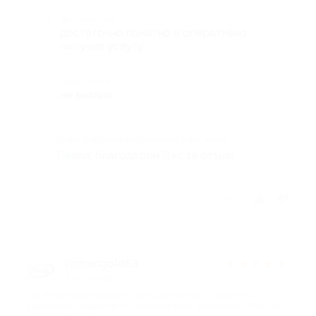
Достоинства
достаточно понятно и оперативно
получил услугу
Недостатки
не выявил
Ответ партнера опубликован 5 лет назад
Павел, благодарим Вас за отзыв!
Отзыв полезен?
romangold83
★
★
★
★
★
5 лет назад
про Регистрация любого имени для звезды 15 величины с
выдачей сертификата от компании Astro International (490 руб.