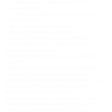
— карта Марса на специальной бумаге,
в рамке — 399 руб.;
— конституция Марса на специальной бумаге,
в рамке — 399 руб.;
— при покупке участка в 30 соток на Луне —
карта и конституция Луны в подарок;
— при покупке участка в 60 соток на Марсе,
Венере или Меркурии — карта и конституция
данной планеты в подарок;
— фотография микросозвездия предоставляется
в подарок.
Координаты звезд заносятся в международный
каталог IDPS & ELC (International Database
of Planets and Stars & Extraterrestrial Land Claims).
Инструкция по поиску вашей звезды онлайн
высылается на электронную почту.
Срок изготовления заказа составляет 2–7 дней.
Проверить регистрацию имени звезды на
сайте
международного каталога IDPS & ELC можно,