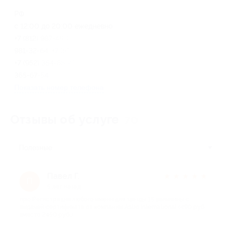
РФ
с 12:00 до 20:00 ежедневно
+7 (812) 987-48-26, +7 (812)
981-32-64, +7 (812) 981-57-60,
+7 (952) 354-86-47, +7 (953)
365-67-54
Показать номер телефона
Отзывы об услуге
70
Полезные
Павел Г.
★
★
★
★
★
П
5 лет назад
про Регистрация любого имени для звезды 15 величины с
выдачей сертификата от компании Astro International (490 руб.
вместо 2450 руб.)