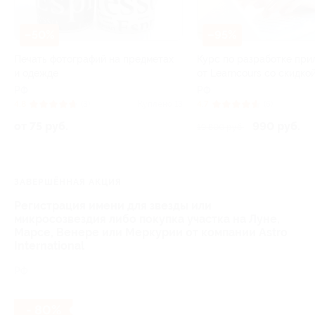
–50%
–95%
Печать фотографий на предметах
Курс по разработке пр
и одежде
от Learncours со скидко
РФ
РФ
4.8
(3)
Куплено 13
4.7
(5)
от 75 руб.
990 руб.
19 800 руб.
ЗАВЕРШЁННАЯ АКЦИЯ
Регистрация имени для звезды или
микросозвездия либо покупка участка на Луне,
Марсе, Венере или Меркурии от компании Astro
International
РФ
- 80%