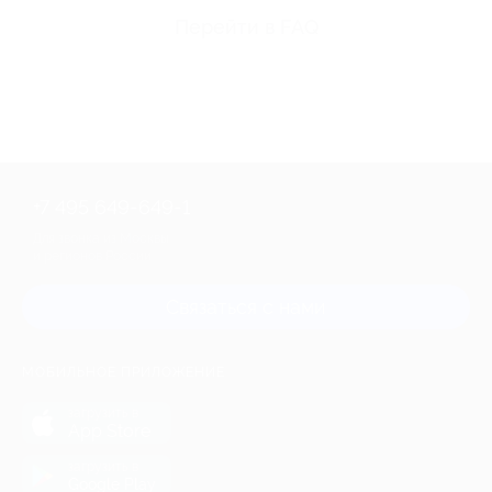
Перейти в FAQ
+7 495 649-649-1
Для звонка из Москвы
и регионов России
Связаться с нами
МОБИЛЬНОЕ ПРИЛОЖЕНИЕ
загрузить в
App Store
загрузить в
Google Play