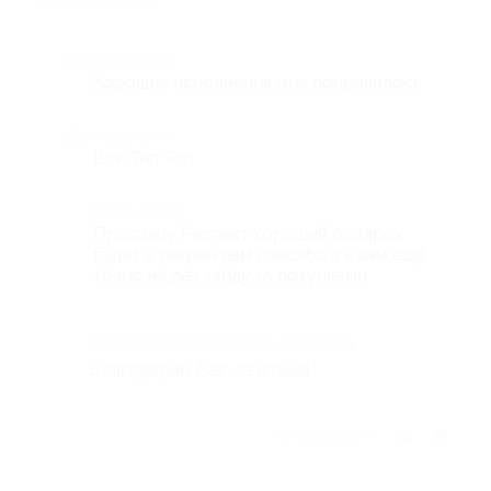
вместо 2450 руб.)
Достоинства
Хорошие исполнения мне понравилось
Недостатки
Всё Тип Топ
Комментарий
Продавцу Респект хороший подарок
будет я уверен вам спасибо я к вам ещё
точно не раз зайду за покупками
Ответ партнера опубликован 5 лет назад
Благодарим Вас, за отзыв!
Отзыв полезен?