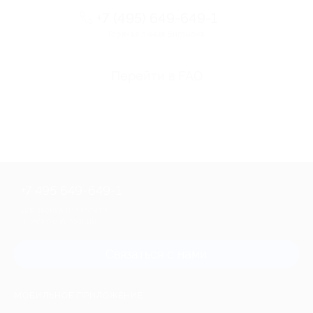
+7 (495) 649-649-1
Горячая линия Биглиона
Перейти в FAQ
+7 495 649-649-1
Для звонка из Москвы
и регионов России
Связаться с нами
МОБИЛЬНОЕ ПРИЛОЖЕНИЕ