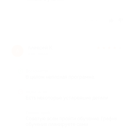
Отзыв полезен?
Алексей К.
★
★
★
★
★
А
9 лет назад
Достоинства
В целом неплохая программа
Недостатки
Есть некоторые устаревшие детали
Комментарий
Советую всем пройти обучение. График
обучения планируете сами