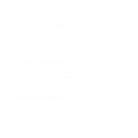
Что такое Биглион?
Biglion это про специальные акции, по условиям
которых вы можете приобрести купон со
скидкой от 50 до 90%
Откуда такие скидки?
Мы непосредственно работаем с каждым
партнером и договариваемся с ним о лучших
условиях для вас
Смогу ли я вернуть купон?
Если что-то случится, мы обязательно вернем
вам деньги. Мы работаем только с проверенными
и надежными партнерами
Остались вопросы?