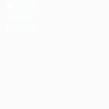
загрузить в
App Store
загрузить в
Google Play
загрузить в
AppGallery
КОМПАНИЯ
ИНФОРМАЦИЯ
ПАРТНЕРАМ
© 2010-2026 BIGLION
Обработка персональных данных