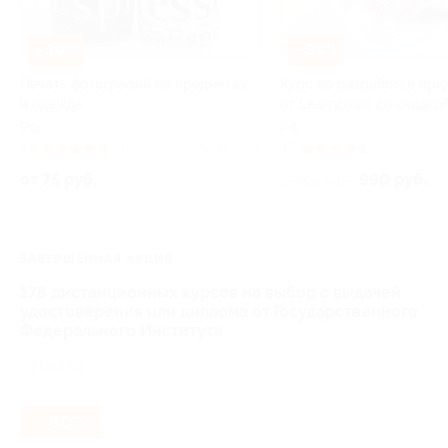
–50%
–95%
Печать фотографий на предметах
Курс по разработке пр
и одежде
от Learncours со скидко
РФ
РФ
4.8
(3)
Куплено 13
4.7
(5)
от 75 руб.
990 руб.
19 800 руб.
ЗАВЕРШЁННАЯ АКЦИЯ
178 дистанционных курсов на выбор с выдачей
удостоверения или диплома от Государственного
Федерального Института
г. Москва
- 90%