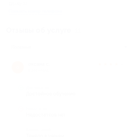
115-41-32
Показать номер телефона
Отзывы об услуге
11
Полезные
оксана с.
★
★
★
★
★
о
8 лет назад
Достоинства
Достойное обучение
Недостатки
Недостатков нет
Комментарий
Тяжело в учении