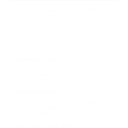
Мы всегда рады помочь: служба поддержки Биглиона
ответит на любой ваш вопрос
Что такое Биглион?
Biglion это про специальные акции, по условиям
которых вы можете приобрести купон со
скидкой от 50 до 90%
Откуда такие скидки?
Мы непосредственно работаем с каждым
партнером и договариваемся с ним о лучших
условиях для вас
Смогу ли я вернуть купон?