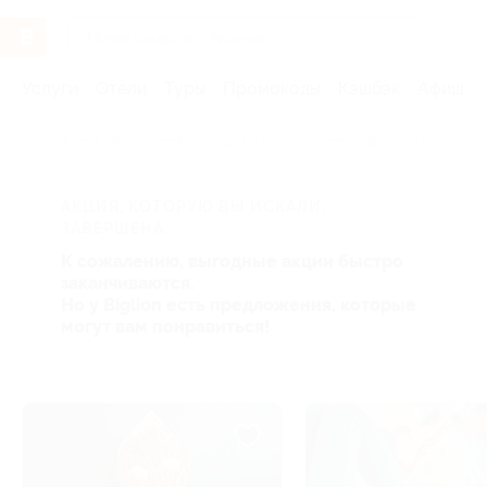
Услуги
Отели
Туры
Промокоды
Кэшбэк
Афиша 
Главная
Услуги
Товары по купонам
Продукты питания
АКЦИЯ, КОТОРУЮ ВЫ ИСКАЛИ,
ЗАВЕРШЕНА.
К сожалению, выгодные акции быстро
заканчиваются.
Но у Biglion есть предложения, которые
могут вам понравиться!