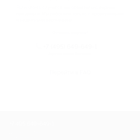
Если что-то случится, мы обязательно вернем
вам деньги. Мы работаем только с проверенными
и надежными партнерами
Остались вопросы?
+7 (495) 649-649-1
Горячая линия Биглиона
Перейти в FAQ
+7 495 649-649-1
Для звонка из Москвы
и регионов России