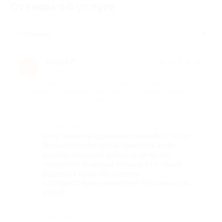
Отзывы об услуге
38
Полезные
Игорь Р.
★
★
★
★
★
И
6 лет назад
про 1000 капсул серий Classic Collection и/или Aroma
Collection для кофемашин Nespresso от интернет-магазина
Сaffe Palermo (16 770 руб. вместо 43 000 руб.)
Достоинства
Хочу сказать огромное спасибо!!! Я как
большой любитель и ценитель кофе
оценил большой выбор и качество
товара!!!!!! В нашей стране это такая
редкость цена абсолютно
соответствует качеству!!! Рекомендую
всем!!!
Недостатки