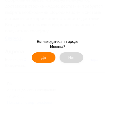
оформлении заказа, используя калькулятор
доставки:
в
строчке «Адрес доставки» требуется
выбрать необходимый «Город/Район» и
система
автоматически просчитает стоимость доставки.
Всю дополнительную информацию вы можете
получить по телефону.
Свернуть
Вы находитесь в городе
Москва
?
Адресa
Да
Нет
Все акции
Сaffepalermo
Перейти на сайт партнера
Юридическая информация о партнёре
РФ
с 10:00 до 21:00 ежедневно
+7 (977) 935-32-77
Показать номер телефона