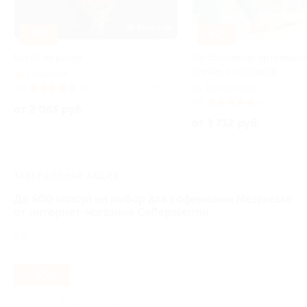
–30%
–42%
Букет из раков
Изготовление ортопедич
стелек со скидкой
Рижская
Бутырская
5.0
(4)
Куплено 23
5.0
(4)
от 2 065 руб.
от 3 712 руб.
ЗАВЕРШЁННАЯ АКЦИЯ
До 500 капсул на выбор для кофемашин Nespresso
от интернет-магазина Сaffepalermo
РФ
- 55%