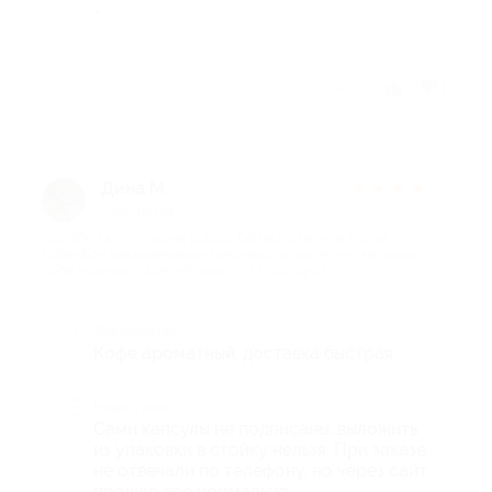
-
Отзыв полезен?
1
Дина М.
★
★
★
★
★
7 лет назад
про 300 капсул серий Classic Collection и/или Aroma
Collection для кофемашин Nespresso от интернет-магазина
Сaffe Palermo (5418 руб. вместо 12 900 руб.)
Достоинства
Кофе ароматный, доставка быстрая.
Недостатки
Сами капсулы не подписаны, выложить
из упаковки в стойку нельзя. При заказе
не отвечали по телефону, но через сайт
прошло всё нормально.