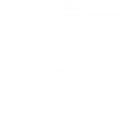
43-59, +7 (495) 649-61-17, +7 (4
251-46-65
Показать номер телефона