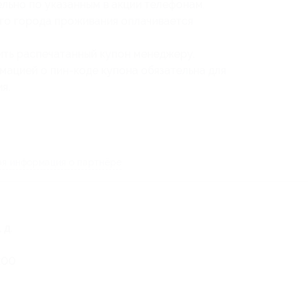
льно по указанным в акции телефонам.
его города проживания оплачивается
ть распечатанный купон менеджеру.
мацией о пин-коде купона обязательна для
я.
я информация о партнёре
 д.
1:00
0-