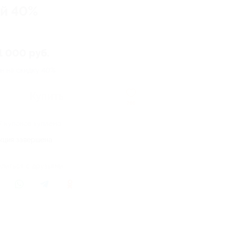
ой 40%
1 000 руб.
н на скидку 40%
Купить
760
7 купонов куплено
кция завершена
литься с друзьями