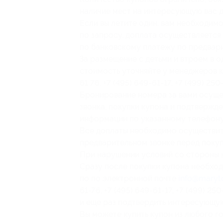
наличие мест на интересующую вас д
Если вы летите один, вам необходим
по запросу, доплата осуществляется
по банковскому платежу по предвари
За размещение с детьми и втроем в 
стоимость уточняйте у менеджеров к
61 76, +7 (495) 649-61-17, +7 (499) 250
Бронирование номера за вами осуще
звонка, покупки купона и подтвержд
информации по указанному телефону
Все доплаты необходимо осуществит
предварительном звонке перед покуп
При нарушении условий со стороны к
Сразу после покупки купона необход
по по электронной почте
info@maryto
61-76, +7 (495) 649-61-17, +7 (499) 25
и еще раз подтвердить интересующую
Вы можете купить купон из любого г