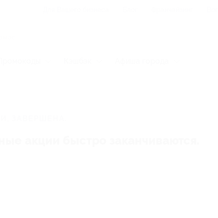
Для Вашего бизнеса
Блог
Франчайзинг
Воп
Промокоды
Кэшбэк
Афиша города
И, ЗАВЕРШЕНА.
ные акции быстро заканчиваются.