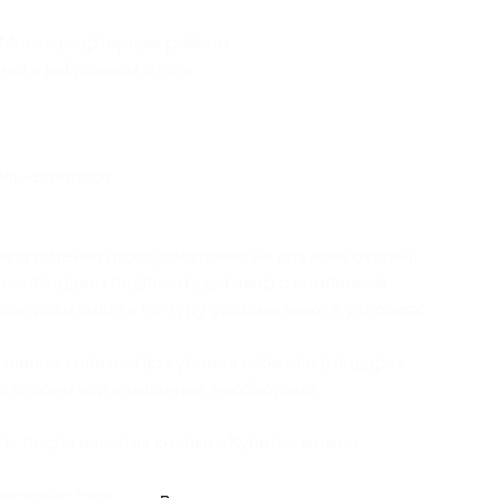
Москва чартерным рейсом,
чей в выбранном отеле,
ль-аэропорт.
ипа питания (предусмотрено не для всех отелей).
 необходимо подписать договор с компанией
пон, даты вылета по туру указаны ниже в условиях
ченное количество купонов себе или в подарок.
ур вдвоем или компанией, необходимо
ты, после нажатия кнопки «Купить» можно
зательно перед покупкой купона уточняйте