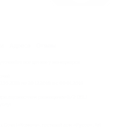
ии
Адреса
Отзывы
уточняйте все детали у менеджеров
очей.
10.2018 по 20.12.2018 и с 09.01.2019
при двухместном размещении (1/2 DBL).
услуг:
х Сочи («Комета», гостевой дом «Руссо», Art