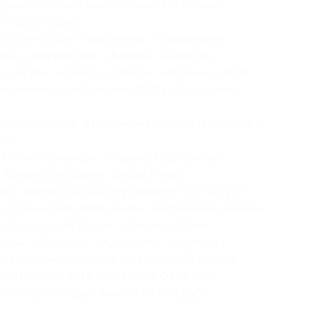
фия», «Русь» и аналогичные) без питания
то 26 670 руб.)
х Сочи («Сочи Парк отель», «Аквамарин»,
ль», «Барракуда», «Кавказ», «Каисса»,
 «Арли», «Оазис», «Олеся», «Антика», «Роза
огичные) с завтраками (1100 руб. + доплата
«Престиж» 4* и питанием завтраки (1200 руб. +
б.)
х Сочи («Вейлер», «Маринс Парк отель»,
driano, Sea Galaxy, Bridge Resort
б. + доплата 25 000 руб. вместо 41 670 руб.)
х Сочи («Сочи парк отель», «Бархатные сезоны»,
офспорт», «М отель», «Олеся», «Сочи
сса», «Парадиз», «Адельфия», «Вариант»,
вылетами 25.12.2018, 26.12.2018, 27.12.2018,
01.2019, 02.01.2019, 03.01.2019, 04.01.2019,
оплата 28 500 руб. вместо 47 500 руб.)