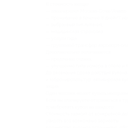
В стоимость входит:
— авиаперелет Москва-Сочи/Анапа-
— проживание в течение 8 дней/7 но
— выбранный тип питания,
— медицинская страховка,
— услуги гида,
— групповой трансфер аэропорт-оте
Дополнительно оплачивается:
— продление отдыха,
— улучшение типа номера в отеле и т
До окончания срока действия купона
и забронировать тур, активировав ку
акции.
Один человек может купить неограни
Если вы планируете отправиться в т
приобретать купон на каждого.
Стоимость зависит от конкретной да
увидеть все возможные варианты.
Количество купонов ограничено, обя