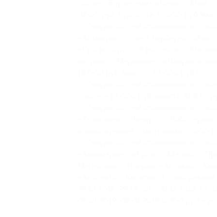
Home, «Бархатные сезоны», «Анна со
(1000 руб. + доплата 16 000 руб вмес
— Скидка 40% на проживание в отеля
«Альмира», «Санта барбара», «Анато
«Профспорт», «Афродита», «Азалия»,
ветров», «Марианна», «Наири» и анал
18 000 руб. вместо 30 000 руб.)
— Скидка 40% на проживание в отеле 
доплата 19 000 руб. вместо 31 670 ру
— Скидка 40% на проживание в отеля
«Талисман», «Денарт», «Чеботарев», A
и аналогичные) с завтраками (2000 ру
— Скидка 40% на проживание в отеля
«Аквамарин», «Русь», «Азалия», «Пр
Магнолия», «Наири», «Антика», «Каи
«Антлант», «Кипарис») с завтраками и 
28.12.2018, 29.12.2018, 31.12.2018, 01.
05.01.2019, 06.01.2019 (2200 руб. + д