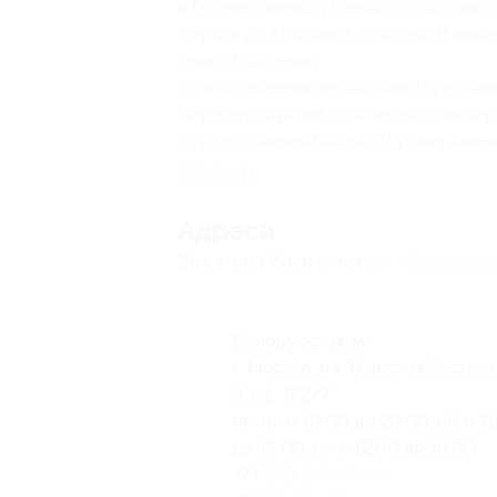
и бронирования уточняйте дополните
Дорога до Москвы и обратно из ваш
самостоятельно.
При посещении необходимо предъяви
Передача купона до поездки с инфор
осуществления полного бронировани
Свернуть
Адресa
Все акции
Турагентство
Юридическа
Белорусская
г. Москва, пл. Тверская Застава,
3, оф. 152/7
пн-пт: с 10:00 до 20:00, сб: с 1
до 16:00, вс: с 12:00 до 16:00
+7 (495) 649-61-76, +7 (499) 25