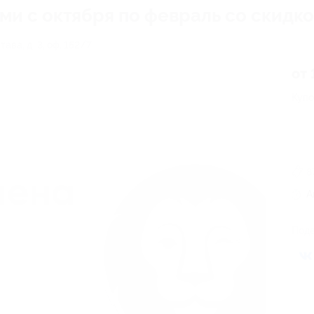
ами с октября по февраль со скидк
тава, д. 3, оф. 152/7
от 
Купо
8
А
Поде