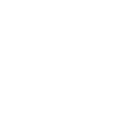
— Скидка 55% на косметичку Makeup Bags Kylie
(535 руб. вместо 1190 руб.)
Пудра двух тонов:
—
тон 1
,
—
тон 2
.
Набор для глаз Kylie Cosmetics Kyliner Kit 3 в
1 имеет 3 цвета:
—
Black
,
—
Brown
,
—
Chameleon
.
Матовый блеск для губ и карандаш Kylie Lipstick
& Lip Liner продаются в нескольких цветах:
—
Кoko
,
—
Dolce
,
—
Рosie
,
—
Сandy
,
—
Кourt
,
—
Мary-jo
,