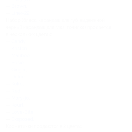
—
Вrown
,
—
Liner-22
.
Набор (блеск, карандаш для губ, выдвижной
черный карандаш для глаз, точилка) продается
в нескольких цветах:
—
Candy
,
—
Kristen
,
—
Maliboo
,
—
Posie
,
—
Ginger
,
—
Dolce
,
—
Koko
,
—
Red
,
—
Mary-jo
,
—
Kourt
,
—
Love-Bite
,
—
Exsposed
.
Косметички продаются в 2 цветах