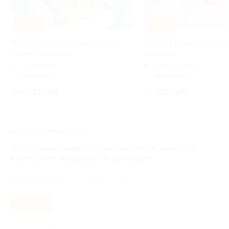
–42%
–50%
Изготовление ортопедических
Шары, цифры или ромаш
стелек со скидкой
из шаров
Бутырская
Крылатское
+1
5.0
(4)
Куплено 16
5.0
(13)
от 3 712 руб.
от 550 руб.
ЗАВЕРШЁННАЯ АКЦИЯ
Подарочный набор косметики Kylie на выбор
в интернет-магазине «ЯнаМаркет»
Бабушкинская,
г. Москва, ул. Искры, д. 31, к. 1
- 70%