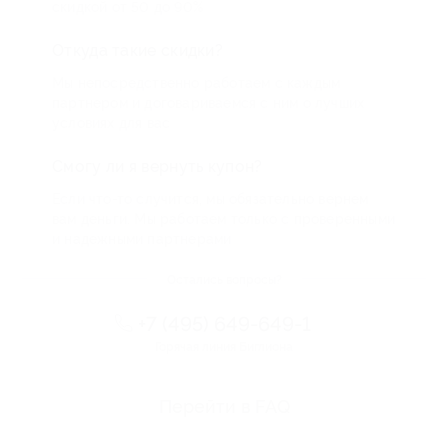
скидкой от 50 до 90%
Откуда такие скидки?
Мы непосредственно работаем с каждым
партнером и договариваемся с ним о лучших
условиях для вас
Смогу ли я вернуть купон?
Если что-то случится, мы обязательно вернем
вам деньги. Мы работаем только с проверенными
и надежными партнерами
Остались вопросы?
+7 (495) 649-649-1
Горячая линия Биглиона
Перейти в FAQ