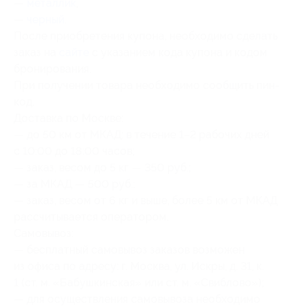
—
металлик
,
—
черный
.
После приобретения купона, необходимо сделать
заказ на
сайте
с указанием кода купона и кодом
бронирования.
При получении товара необходимо сообщить пин-
код.
Доставка по Москве:
— до 50 км от МКАД: в течение 1–2 рабочих дней
с 10:00 до 18:00 часов;
— заказ, весом до 5 кг — 350 руб.;
— за МКАД — 500 руб.;
— заказ, весом от 6 кг и выше, более 5 км от МКАД
рассчитывается оператором.
Самовывоз:
— бесплатный самовывоз заказов возможен
из офиса по адресу: г. Москва, ул. Искры, д. 31, к.
1 (ст. м. «Бабушкинская» или ст. м. «Свиблово»);
— для осуществления самовывоза необходимо