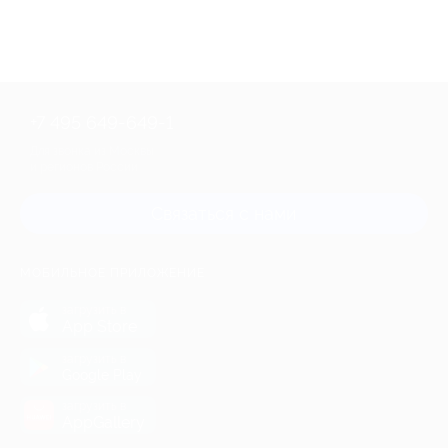
+7 495 649-649-1
Для звонка из Москвы
и регионов России
Связаться с нами
МОБИЛЬНОЕ ПРИЛОЖЕНИЕ
загрузить в
App Store
загрузить в
Google Play
загрузить в
AppGallery