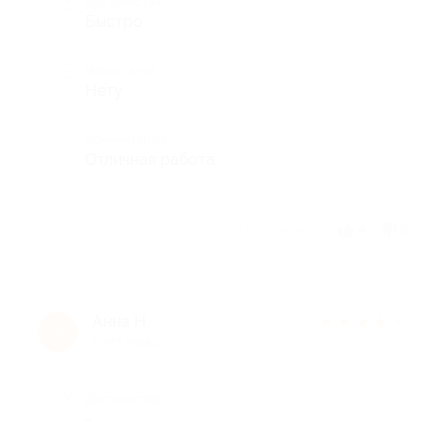
Достоинства
Быстро
Недостатки
Нету
Комментарий
Отличная работа
Отзыв полезен?
4
9
Анна Н.
★
★
★
★
★
А
9 лет назад
Достоинства
-