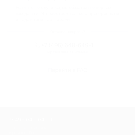
Если что-то случится, мы обязательно вернем
вам деньги. Мы работаем только с проверенными
и надежными партнерами
Остались вопросы?
+7 (495) 649-649-1
Горячая линия Биглиона
Перейти в FAQ
+7 495 649-649-1
Для звонка из Москвы
и регионов России