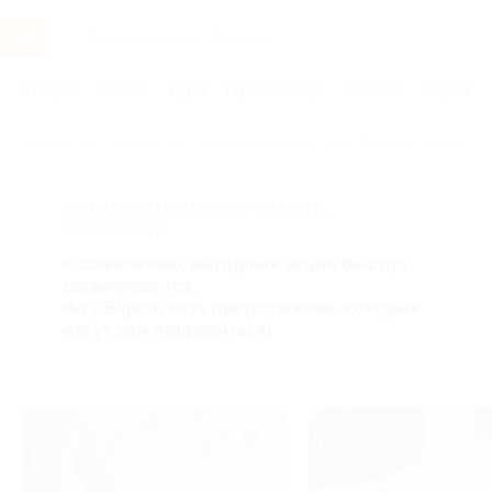
Услуги
Отели
Туры
Промокоды
Кэшбэк
Афиша 
Главная
Услуги
Товары по купонам
Бытовая техника и э
АКЦИЯ, КОТОРУЮ ВЫ ИСКАЛИ,
ЗАВЕРШЕНА.
К сожалению, выгодные акции быстро
заканчиваются.
Но у Biglion есть предложения, которые
могут вам понравиться!