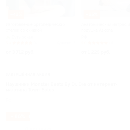
–42%
–65%
Изготовление ортопедических
Анатомический матрас 
стелек со скидкой
подушка Askona
Бутырская
РФ
5.0
(4)
Куплено 15
5.0
(3)
от 3 712 руб.
от 1 225 руб.
ЗАВЕРШЁННАЯ АКЦИЯ
Наушники Monster Beats By Dr. Dre от интернет-
магазина Town-Sales
РФ
- 86%