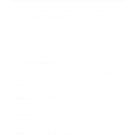
Мы всегда рады помочь: служба поддержки Биглиона
ответит на любой ваш вопрос
Что такое Биглион?
Biglion это про специальные акции, по условиям
которых вы можете приобрести купон со
скидкой от 50 до 90%
Откуда такие скидки?
Мы непосредственно работаем с каждым
партнером и договариваемся с ним о лучших
условиях для вас
Смогу ли я вернуть купон?