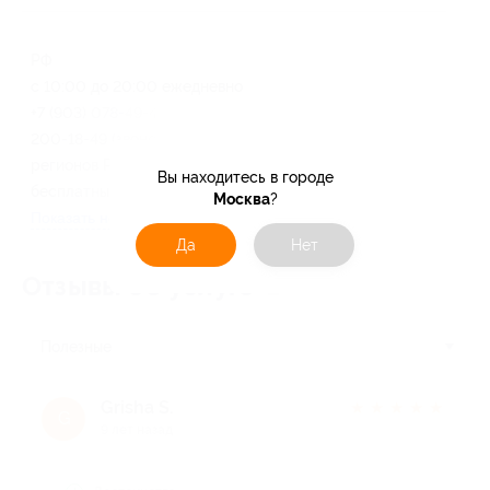
РФ
с 10:00 до 20:00 ежедневно
+7 (903) 078-49-45, 8-800-
200-18-49 (звонок из
регионов России
Вы находитесь в городе
бесплатный)
Москва
?
Показать номер телефона
Да
Нет
Отзывы об услуге
2
Полезные
Grisha S.
★
★
★
★
★
G
9 лет назад