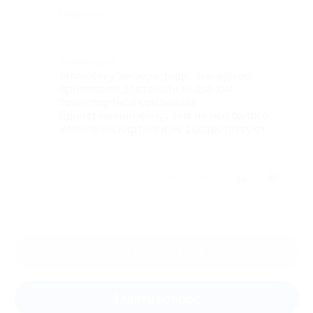
Недостатки
-
Комментарий
взяли ёлку"императрица", менеджер
приветлива,доставили за два дня
транспортной компанией.
Единственный минус нет на ней белого
напыления,картинки не соответствуют.
Отзыв полезен?
1
2
Оставить отзыв
Задать вопрос