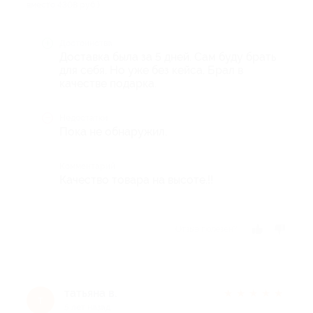
вместо 4308 руб.)
Достоинства
Доставка была за 5 дней. Сам буду брать
для себя. Но уже без кейса. Брал в
качестве подарка.
Недостатки
Пока не обнаружил.
Комментарий
Качество товара на высоте.!!
Отзыв полезен?
татьяна в.
★
★
★
★
★
т
5 лет назад