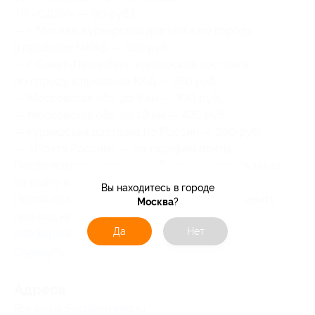
ТК «СДЭК» — 90 руб.);
— г. Москва, курьерская доставка по городу
в пределах МКАД — 350 руб.;
— г. Санкт-Петербург, курьерская доставка
по городу в пределах КАД — 350 руб.;
— Московская обл. до 5 км — 390 руб.;
— Московская обл. до 10 км — 420 руб.;
— курьерская доставка по России — 390 руб.;
— «Почта России» — по тарифам почты.
После покупки купона необходимо сделать заказ
на сайте или по телефону.
Вы находитесь в городе
После получения товара необходимо отправить
Москва
?
пин-код на электронную почту
Да
Нет
info@spasibomarket.ru
.
Свернуть
Адресa
Все акции
Spasibomarket.ru