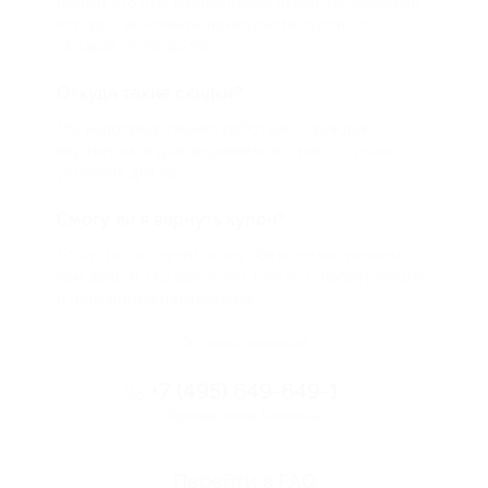
Biglion это про специальные акции, по условиям
которых вы можете приобрести купон со
скидкой от 50 до 90%
Откуда такие скидки?
Мы непосредственно работаем с каждым
партнером и договариваемся с ним о лучших
условиях для вас
Смогу ли я вернуть купон?
Если что-то случится, мы обязательно вернем
вам деньги. Мы работаем только с проверенными
и надежными партнерами
Остались вопросы?
+7 (495) 649-649-1
Горячая линия Биглиона
Перейти в FAQ