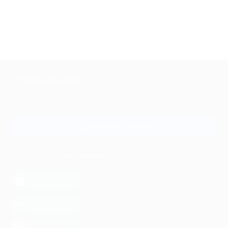
+7 495 649-649-1
Для звонка из Москвы
и регионов России
Связаться с нами
МОБИЛЬНОЕ ПРИЛОЖЕНИЕ
загрузить в
App Store
загрузить в
Google Play
загрузить в