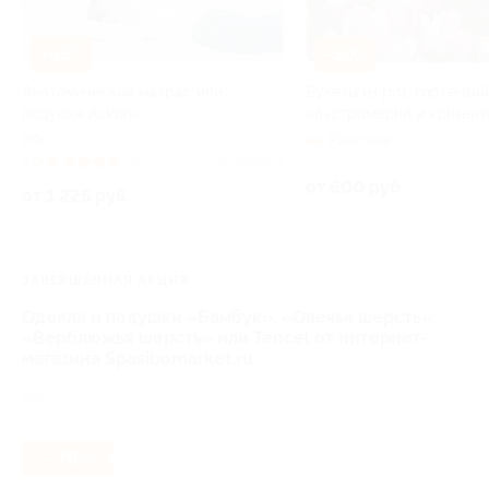
–65%
–50%
Анатомический матрас или
Букеты из роз, гортензий
подушка Askona
альстромерий и хризант
РФ
Рижская
5.0
(3)
Куплено 4
от 600 руб.
от 1 225 руб.
ЗАВЕРШЁННАЯ АКЦИЯ
Одеяла и подушки «Бамбук», «Овечья шерсть»,
«Верблюжья шерсть» или Tencel от интернет-
магазина Spasibomarket.ru
РФ
- 79%