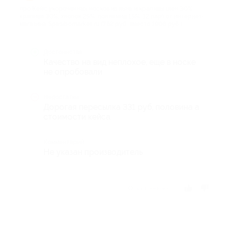
про Кейс укороченных носков из льна и крапивы (лен 30%,
крапива 30%, хлопок 25%, полиамид 15%, 12 пар) от интернет-
магазина Spasibomarket.ru (782 руб. вместо 1908 руб.)
Достоинства
Качество на вид неплохое, еще в носке
не опробовали
Недостатки
Дорогая пересылка 331 руб, половина а
стоимости кейса
Комментарий
Не указан производитель
Отзыв полезен?