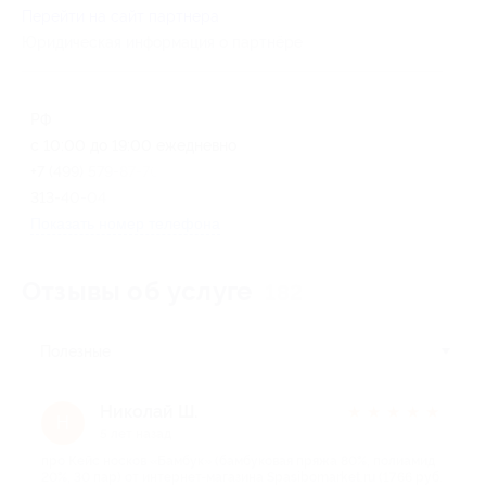
Перейти на сайт партнера
Юридическая информация о партнёре
РФ
с 10:00 до 19:00 ежедневно
+7 (499) 579-87-70, +7 (951)
313-40-04
Показать номер телефона
Отзывы об услуге
182
Полезные
Николай Ш.
★
★
★
★
★
Н
5 лет назад
про Кейс носков «Бамбук» (бамбуковая пряжа 80%, полиамид
20%, 30 пар) от интернет-магазина Spasibomarket.ru (1766 руб.