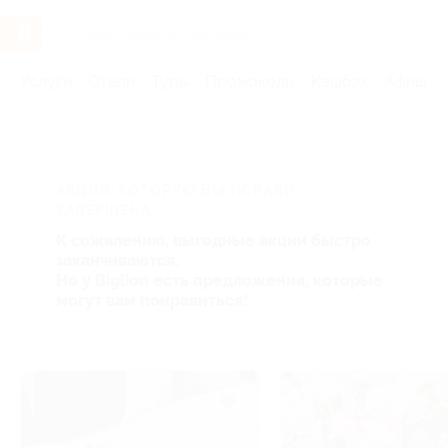
Услуги
Отели
Туры
Промокоды
Кэшбэк
Афиша 
Главная
Услуги
Товары по купонам
Товары для дома
АКЦИЯ, КОТОРУЮ ВЫ ИСКАЛИ,
ЗАВЕРШЕНА.
К сожалению, выгодные акции быстро
заканчиваются.
Но у Biglion есть предложения, которые
могут вам понравиться!