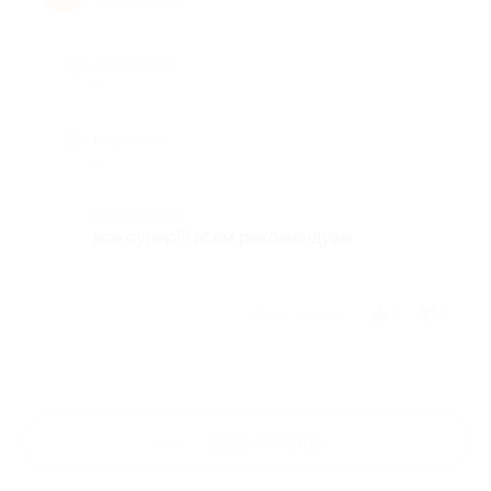
11 лет назад
Достоинства
-
Недостатки
-
Комментарий
все супер!!! всем рекомендуем
Отзыв полезен?
3
4
Ещё
отзывы