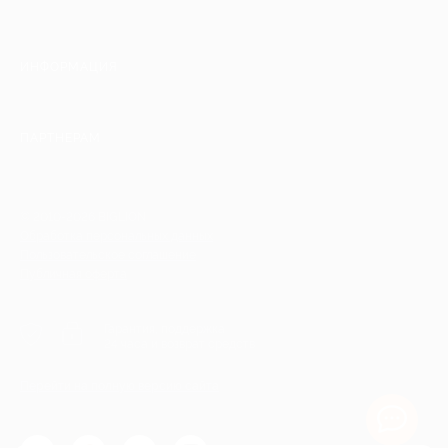
ИНФОРМАЦИЯ
ПАРТНЕРАМ
© 2010-2026 BIGLION
Обработка персональных данных
Пользовательское соглашение
Публичная оферта
Гарантия, поддержка
24 часа и возврат средств
Перейти на полную версию сайта