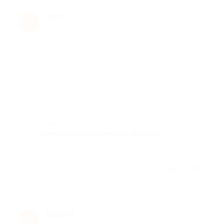
loon s.
★
★
★
★
★
l
10 лет назад
Достоинства
-
Недостатки
-
Комментарий
очень гостеприимно и уютно!))
Отзыв полезен?
4
2
Вика М.
★
★
★
★
★
В