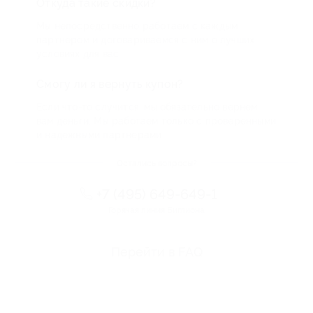
Откуда такие скидки?
Мы непосредственно работаем с каждым
партнером и договариваемся с ним о лучших
условиях для вас
Смогу ли я вернуть купон?
Если что-то случится, мы обязательно вернем
вам деньги. Мы работаем только с проверенными
и надежными партнерами
Остались вопросы?
+7 (495) 649-649-1
Горячая линия Биглиона
Перейти в FAQ