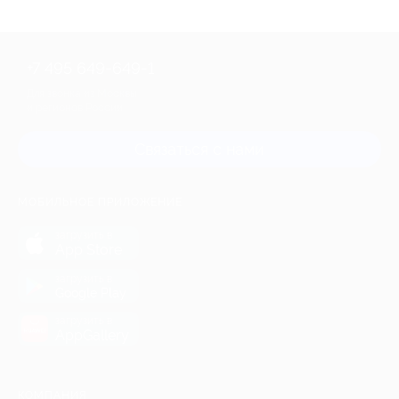
+7 495 649-649-1
Для звонка из Москвы
и регионов России
Связаться с нами
МОБИЛЬНОЕ ПРИЛОЖЕНИЕ
загрузить в
App Store
загрузить в
Google Play
загрузить в
AppGallery
КОМПАНИЯ