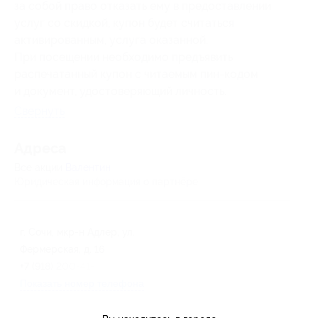
за собой право отказать ему в предоставлении
услуг со скидкой, купон будет считаться
активированным, услуга оказанной.
При посещении необходимо предъявить
распечатанный купон с читаемым пин-кодом
и документ, удостоверяющий личность.
Свернуть
Адресa
Все акции
Валентин
Юридическая информация о партнёре
г. Сочи, мкр-н Адлер, ул.
Фермерская, д. 16
+7 (918) 200-41-31 (Татьяна)
Показать номер телефона