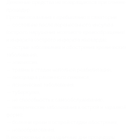
Денежные средства не возвращаются при отмене
процедур.
Противопоказания к пребыванию в санатории:
— состояние после перенесенного инсульта
(острого нарушения мозгового кровообращения)
и инфаркта (острого инфаркта миокарда);
— острые заболевания и обострения хронических
заболеваний;
— эпилепсия;
— травмы в стадии неполной реабилитации;
— лихорадка различного генезиса;
— психические заболевания;
— туберкулез;
— не способность к самообслуживанию;
— венерические заболевания в острой и заразной
форме;
— болезни крови в острой стадии обострения;
— новообразования.
В воскресенье и праздничные дни процедуры