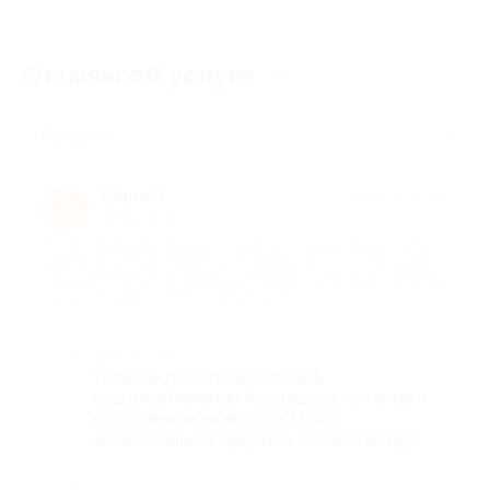
Отзывы об услуге
13
Полезные
Юлия Л.
★
★
★
★
★
Ю
3 года назад
про Проживание в течение 10 дней и 9 ночей в двухместном
номере категории комфорт в коттеджах № 1, 2, 3 с питанием и
оздоровительной программой для двоих в санатории «Зеленый
город» (48 132 руб. вместо 98 230 руб.)
Достоинства
Уровень работы персонала,
оздоровительные процедуры, питание и
проживание на высоте. Плюс
замечательная природа, свежий воздух.