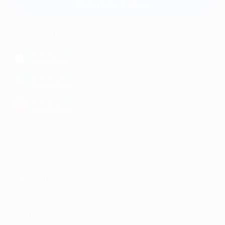
Связаться с нами
МОБИЛЬНОЕ ПРИЛОЖЕНИЕ
загрузить в
App Store
загрузить в
Google Play
загрузить в
AppGallery
КОМПАНИЯ
ИНФОРМАЦИЯ
ПАРТНЕРАМ