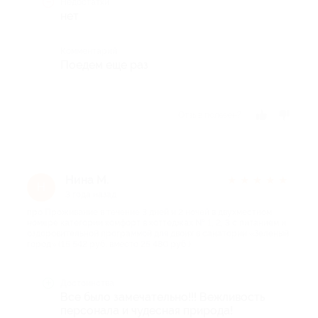
Недостатки
нет
Комментарий
Поедем еще раз
Отзыв полезен?
Нина М.
★
★
★
★
★
Н
3 года назад
про Проживание в течение 3 дней и 2 ночей в двухместном
номере категории комфорт в коттеджах № 1, 2, 3 с питанием и
оздоровительной программой для двоих в санатории «Зеленый
город» (15 542 руб. вместо 25 480 руб.)
Достоинства
Все было замечательно!!! Вежливость
персонала и чудесная природа!