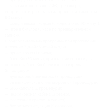
— занятия в спортзале: ЛФК, тренажеры,
спортивные игры (4 занятия продолжительностью
90 минут);
— скандинавская ходьба (ежедневно по 90 минут);
— игра в бильярд (3 часа по предварительной
записи).
В оздоровительную программу при проживании
в течение 7 дней/6 ночей входит:
— прием врача (1 прием);
— бассейн (30 минут, при наличии справки для
посещения бассейна) или ванны вихревые
(5 процедур);
— душ веерный или шарко (3 процедуры);
— ванны жемчужные или вихревые (4 процедуры);
— SPA-капсула (2 процедуры);
— инфракрасная кабина (3 сеанса);
— массажное кресло (4 сеанса);
— биоритмостимуляция (5 сеансов);