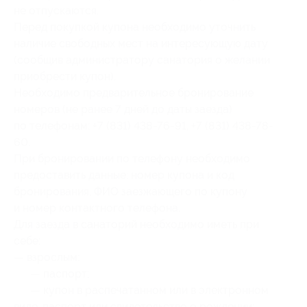
не отпускаются.
Перед покупкой купона необходимо уточнить
наличие свободных мест на интересующую дату
(сообщив администратору санатория о желании
приобрести купон).
Необходимо предварительное бронирование
номеров (не ранее 7 дней до даты заезда)
по телефонам: +7 (831) 438-76-91, +7 (831) 438-78-
60.
При бронировании по телефону необходимо
предоставить данные: номер купона и код
бронирования, ФИО заезжающего по купону
и номер контактного телефона.
Для заезда в санаторий необходимо иметь при
себе:
— взрослым:
— паспорт;
— купон в распечатанном или в электронном
виде, паспорт или свидетельство о рождении;