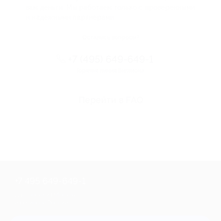
вам деньги. Мы работаем только с проверенными
и надежными партнерами
Остались вопросы?
+7 (495) 649-649-1
Горячая линия Биглиона
Перейти в FAQ
+7 495 649-649-1
Для звонка из Москвы
и регионов России