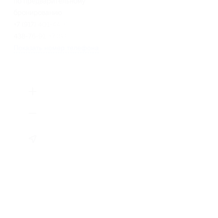
по предварительному
бронированию
+7 (917) 401-44-89, +7 (831)
438-76-91, +7 (831) 438-78-60
Показать номер телефона