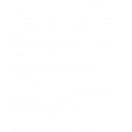
спортивные игры (2 занятия продолжительностью
60 минут);
— скандинавская ходьба (ежедневно по 60 минут);
— игра в бильярд (3 часа по предварительной
записи).
В оздоровительную программу при проживании
в течение 5 дней/4 ночей входит:
— прием врача (1 прием);
— бассейн (30 минут, при наличии справки для
посещения бассейна) или ванны вихревые
(4 процедуры);
— душ веерный или шарко (2 процедуры);
— ванны жемчужные или вихревые (3 процедуры);
— массажное кресло (3 сеанса);
— SPA-капсула (1 процедура);
— инфракрасная кабина (2 сеанса);
— биоритмостимуляция (4 сеанса);
— детензор-терапия (4 сеанса);
— процедура ароматерапии (4 сеанса);