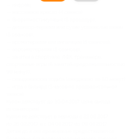
— инфракрасная кабина (3 сеанса);
— массажное кресло (4 сеанса);
— биоритмостимуляция (5 процедур);
— детензор-терапия или сухие углекислые ванны
(5 сеансов);
— ароматерапия или ингаляции (5 сеансов);
— аэроинотерапия (5 сеансов);
— занятия в спортзале: ЛФК, тренажеры,
спортивные игры (6 занятий продолжительностью
90 минут);
— скандинавская ходьба (ежедневно по 60 минут);
— игра в бильярд (5 часов по предварительной
записи).
Купон действует до 30.04.2017 (день выезда
из санатория).
Купон не действует в периоды с 22.02.2017
по 26.02.2017 и с 04.03.2017 по 08.03.2017.
Детям до 4 лет проживание предоставляется
бесплатно без предоставления места, питания