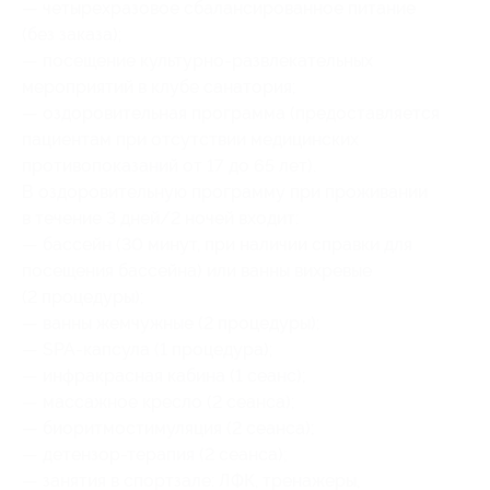
— четырехразовое сбалансированное питание
(без заказа);
— посещение культурно-развлекательных
мероприятий в клубе санатория;
— оздоровительная программа (предоставляется
пациентам при отсутствии медицинских
противопоказаний от 17 до 65 лет).
В оздоровительную программу при проживании
в течение 3 дней/2 ночей входит:
— бассейн (30 минут, при наличии справки для
посещения бассейна) или ванны вихревые
(2 процедуры);
— ванны жемчужные (2 процедуры);
— SPA-капсула (1 процедура);
— инфракрасная кабина (1 сеанс);
— массажное кресло (2 сеанса);
— биоритмостимуляция (2 сеанса);
— детензор-терапия (2 сеанса);
— занятия в спортзале: ЛФК, тренажеры,