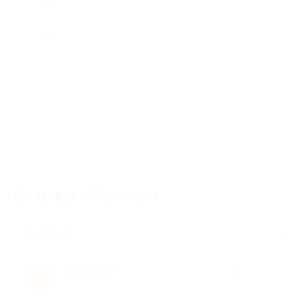
Отзывы об услуге
29
Полезные
Эдуард Л.
★
★
★
★
★
Э
9 лет назад