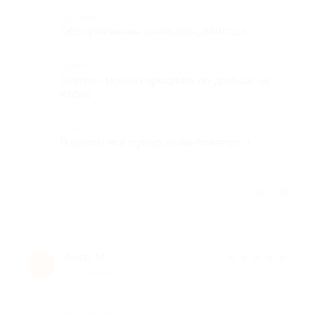
Достоинства
Обслуживание очень понравилось
Недостатки
Завтрак можно продлить по дольше на
часик
Комментарий
В целом все супер, всем советую ;)
Отзыв полезен?
Анна М.
★
★
★
★
★
А
9 лет назад
Достоинства