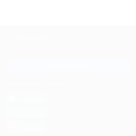
+7 495 649-649-1
Для звонка из Москвы
и регионов России
Связаться с нами
МОБИЛЬНОЕ ПРИЛОЖЕНИЕ
загрузить в
App Store
загрузить в
Google Play
загрузить в
AppGallery