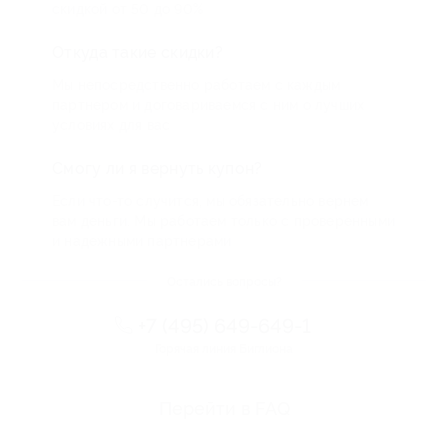
скидкой от 50 до 90%
Откуда такие скидки?
Мы непосредственно работаем с каждым
партнером и договариваемся с ним о лучших
условиях для вас
Смогу ли я вернуть купон?
Если что-то случится, мы обязательно вернем
вам деньги. Мы работаем только с проверенными
и надежными партнерами
Остались вопросы?
+7 (495) 649-649-1
Горячая линия Биглиона
Перейти в FAQ