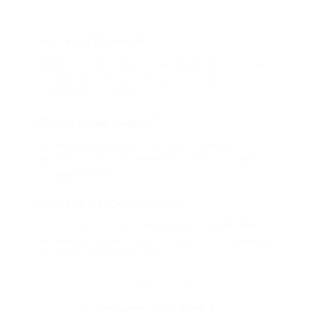
Что такое Биглион?
Biglion это про специальные акции, по условиям
которых вы можете приобрести купон со
скидкой от 50 до 90%
Откуда такие скидки?
Мы непосредственно работаем с каждым
партнером и договариваемся с ним о лучших
условиях для вас
Смогу ли я вернуть купон?
Если что-то случится, мы обязательно вернем
вам деньги. Мы работаем только с проверенными
и надежными партнерами
Остались вопросы?