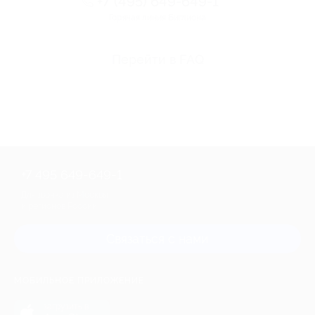
+7 (495) 649-649-1
Горячая линия Биглиона
Перейти в FAQ
+7 495 649-649-1
Для звонка из Москвы
и регионов России
Связаться с нами
МОБИЛЬНОЕ ПРИЛОЖЕНИЕ
загрузить в