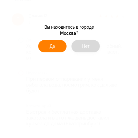
Елена Р.
★
★
★
★
★
Е
8 лет назад
Вы находитесь в городе
Москва
?
Достоинства
Хороший отпариватель, легкий, удобный,
Да
Нет
компактный, разглаживает, отпаривает,
в комплекте щеточка
Недостатки
При первом отпаривании у меня
выбегала вода, посмотрим, как дальше
будет
Комментарий
Быстрая и бесплатная доставка,
заказала и в этот же день доставил
курьер до дома (Екатеринбург)