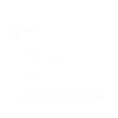
Отзыв полезен?
Мария К.
★
★
★
★
★
М
8 лет назад
Достоинства
Отпаривает хорошо.
Недостатки
Не нашла.
Комментарий
Давно хотела такой отпариватель, а тут
еще и скидка приятно удивила. Доставка
в пункт самовывоза очень быстрая.