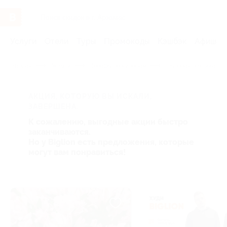
Услуги
Отели
Туры
Промокоды
Кэшбэк
Афиша 
Главная
Услуги
Товары по купонам
Бытовая техника и э
АКЦИЯ, КОТОРУЮ ВЫ ИСКАЛИ,
ЗАВЕРШЕНА.
К сожалению, выгодные акции быстро
заканчиваются.
Но у Biglion есть предложения, которые
могут вам понравиться!