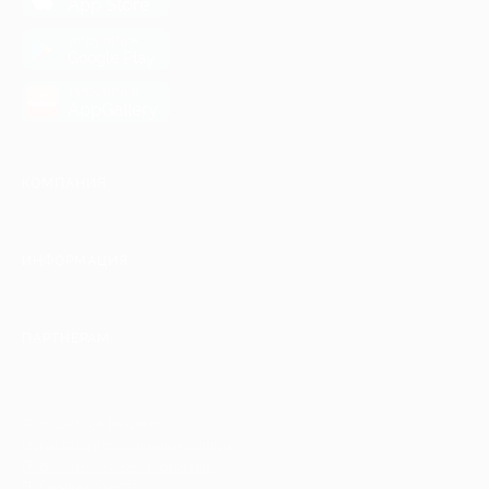
App Store
загрузить в
Google Play
загрузить в
AppGallery
КОМПАНИЯ
ИНФОРМАЦИЯ
ПАРТНЕРАМ
© 2010-2026 BIGLION
Обработка персональных данных
Пользовательское соглашение
Публичная оферта