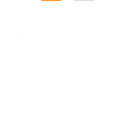
Перейти на сайт партнера
Юридическая информация о партнёре
Площадь Восстания
г. Санкт-Петербург, 5-я
Советская ул., д. 44
с 10:00 до 19:00 ежедневно
+7 (812) 409-95-91
Показать номер телефона