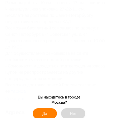
Размеры робота: 19 см — высота, 17 см — ширина.
Индивидуальная упаковка: 27×22×10 см.
Бесплатная доставка по Санкт-Петербургу
осуществляется в пределах КАД.
Возможен бесплатный самовывоз по адресу: г.
Санкт-Петербург, 5-я Советская ул., д. 44.
Пункты самовывоза работают ежедневно с 10:00
до 19:00.
Для осуществления самовывоза на сайте
необходимо указать способ доставки
«Самовывоз» и дождаться подтверждения заказа.
Купон не распространяется на другие
спецпредложения компании.
Возможна доставка почтой России согласно
ее
тарифам
.
Вы находитесь в городе
Свернуть
Москва
?
Адресa
Да
Нет