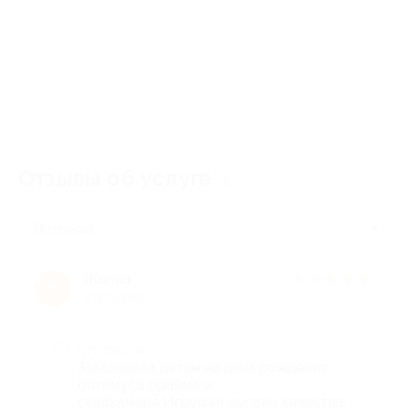
Отзывы об услуге
1
Полезные
Жанна
★
★
★
★
★
Ж
9 лет назад
Достоинства
Заказывала детям на день рождения
оптимуса прайма и
скайхамера.Игрушки высоко качества,