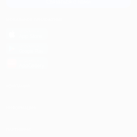
Связаться с нами
МОБИЛЬНОЕ ПРИЛОЖЕНИЕ
загрузить в
App Store
загрузить в
Google Play
загрузить в
AppGallery
КОМПАНИЯ
ИНФОРМАЦИЯ
ПАРТНЕРАМ