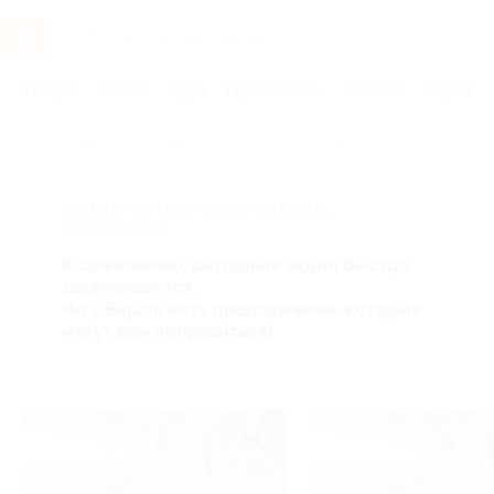
Услуги
Отели
Туры
Промокоды
Кэшбэк
Афиша 
Главная
Услуги
Товары по купонам
Товары для детей
АКЦИЯ, КОТОРУЮ ВЫ ИСКАЛИ,
ЗАВЕРШЕНА.
К сожалению, выгодные акции быстро
заканчиваются.
Но у Biglion есть предложения, которые
могут вам понравиться!