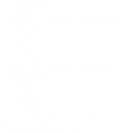
— Оптимус Прайм,
— Бамблби,
— Мегатрон.
В стоимость купона на набор из 5 героев входит:
— Оптимус Прайм,
— Бамблби,
— Мегатрон,
— Айронхайд,
— Скайхаммер.
В стоимость купона на набор из 6 героев входит:
— Оптимус Прайм,
— Бамблби,
— Мегатрон,
— Айронхайд,
— Скайхаммер,
— Редспайдер.
Игрушка трансформируется из режима робота
в режим грузовика и обратно.
Подходит для детей старше 4 лет.