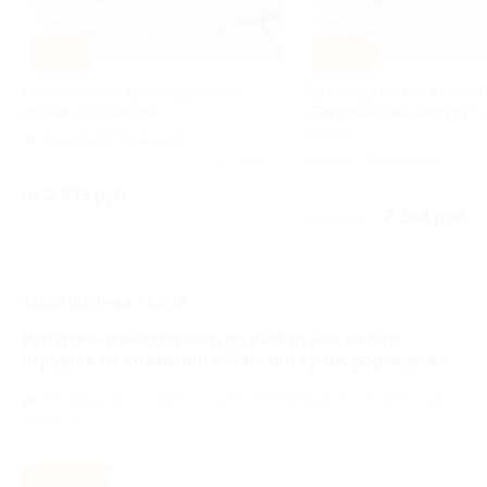
–47%
–37%
Изготовление ортопедических
Ортопедические стельки
стелек со скидкой
«Европейский институт 
семьи»
Василеостровская
г. Санкт-Петербург,
Куплено 7
Вячеслава Шишкова ул, д
от 2 915 руб.
28, к. 3
2 394 руб.
3 800 руб.
ЗАВЕРШЁННАЯ АКЦИЯ
Игрушка-трансформер на выбор или набор
игрушек от компании «Магазин трансформеров»
Площадь Восстания,
г. Санкт-Петербург, 5-я Советская
ул., д. 44
- 51%