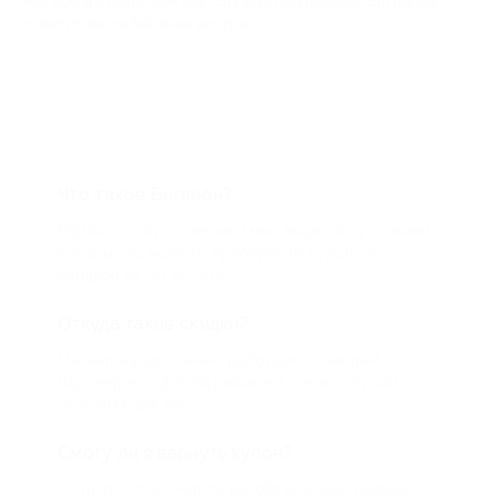
Мы всегда рады помочь: служба поддержки Биглиона
ответит на любой ваш вопрос
Что такое Биглион?
Biglion это про специальные акции, по условиям
которых вы можете приобрести купон со
скидкой от 50 до 90%
Откуда такие скидки?
Мы непосредственно работаем с каждым
партнером и договариваемся с ним о лучших
условиях для вас
Смогу ли я вернуть купон?
Если что-то случится, мы обязательно вернем