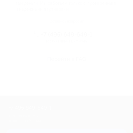
вам деньги. Мы работаем только с проверенными
и надежными партнерами
Остались вопросы?
+7 (495) 649-649-1
Горячая линия Биглиона
Перейти в FAQ
+7 495 649-649-1
Для звонка из Москвы
и регионов России