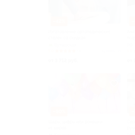
–42%
–
Изготовление ортопедических
Ана
стелек со скидкой
под
Бутырская
РФ
5.0
(4)
Куплено 15
5.0
от 3 712 руб.
от 
–50%
–
Шары, цифры или ромашки
Сер
из шаров
руч