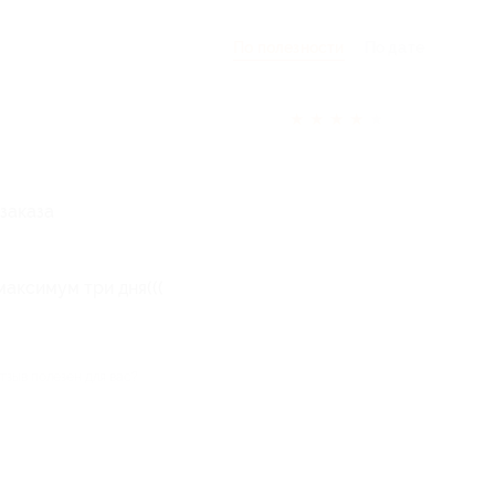
По полезности
По дате
★
★
★
★
★
заказа
аксимум три дня(((
тзыв полезен для вас?