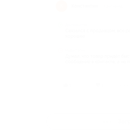
Константин
К
7 лет назад
Достоинства
Связался с продавцом, все р
хорошее
Недостатки
Думал, что товар придёт бы
сообщение в контакте, а не 
1 челов
1
3
Заг