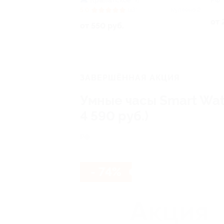
Крылатское
РФ
+1
5.0
(13)
Куплено 2
от 
от 550 руб.
ЗАВЕРШЁННАЯ АКЦИЯ
Умные часы Smart Wat
4 590 руб.)
РФ
- 74%