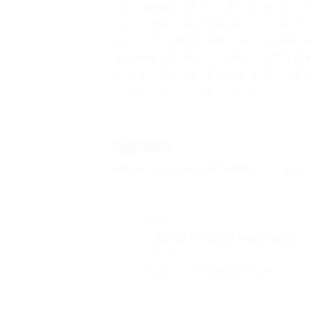
Наличие цветовой палитры часов можн
Купон не распространяется на други
При получении товара необходимо п
читаемым номером и пин-кодом курь
После получения товара необходимо
почте
smartwatch2016@bk.ru
.
Свернуть
Адресa
Перейти на сайт партнера
Юридичес
РФ
с 10:00 до 22:00 ежедневно
+7 (495) 133-82-61
Показать номер телефона