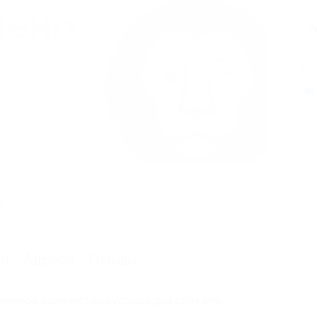
3
А
Поде
я
.
ии
Адреса
Отзывы
ченное количество купонов для себя или