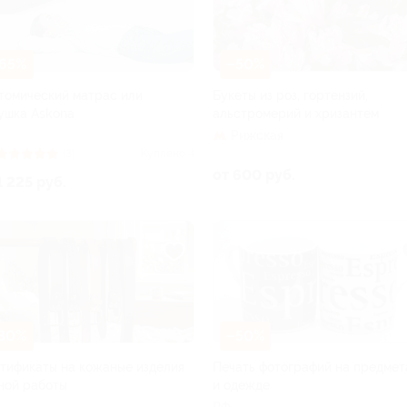
65%
–50%
томический матрас или
Букеты из роз, гортензий,
ушка Askona
альстромерий и хризантем
Рижская
(3)
Куплено 4
от 600 руб.
1 225 руб.
30%
–50%
тификаты на кожаные изделия
Печать фотографий на предмет
ной работы
и одежде