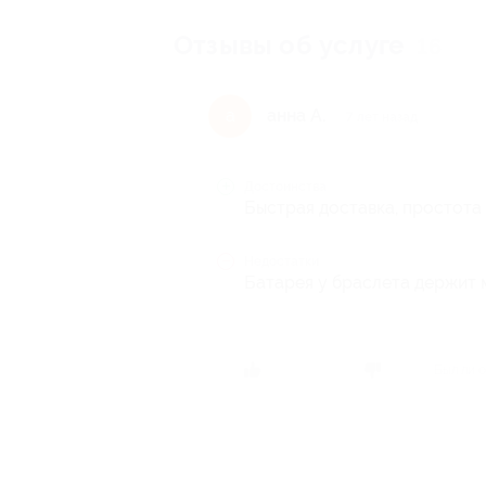
Отзывы об услуге
16
анна А.
а
7 лет назад
Достоинства
Быстрая доставка, простота 
Недостатки
Батарея у браслета держит м
Был ли о