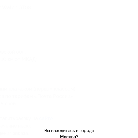
t Watch GT08.
вской обл.:
 10 км от МКАД;
ным платежом (первым классом);
ся по тарифам «Почта России»;
5 дней.
тавить заявку на
сайте
.
течение нескольких часов с Вами свяжется
Вы находитесь в городе
ения заказа.
Москва
?