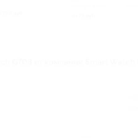
РФ
4.8
(3)
Купле
2 100 руб.
от 75 руб.
ch GT08 от компании Smart Watch (
4 5
Эко