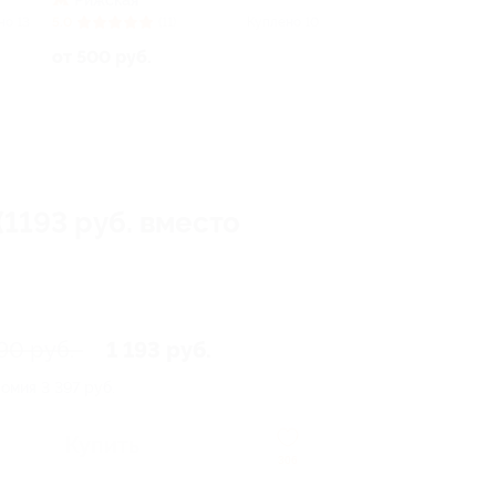
Рижская
но 13
5.0
(11)
Куплено 10
от 500 руб.
1193 руб. вместо
90 руб.
1 193 руб.
номия
3 397 руб.
Купить
306