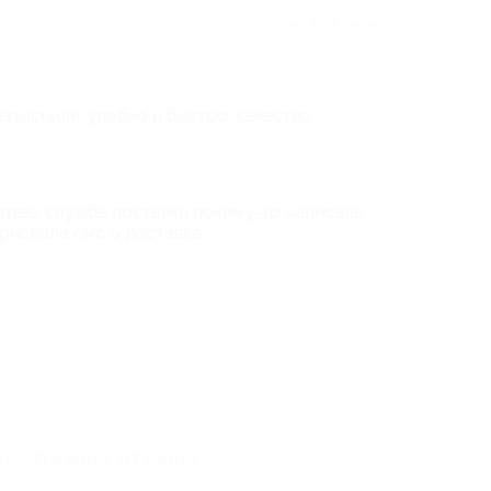
★
★
★
★
★
азъяснили, удобно и быстро, качество
стрее, служба доставки почему-то написала
прислала смс о доставке
ек считает отзыв полезным
рузить ещё
отзывы