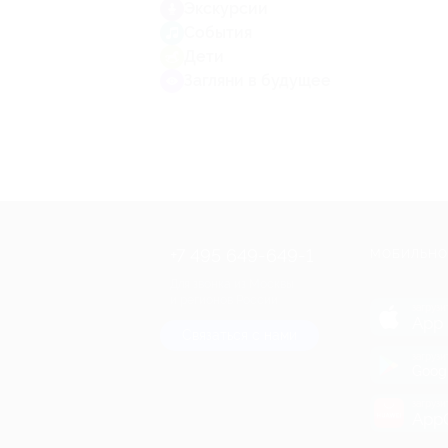
Экскурсии
События
Дети
Загляни в будущее
+7 495 649-649-1
МОБИЛЬНО
Для звонка из Москвы
и регионов России
загрузи
App 
Связаться с нами
загрузи
Goog
загрузи
AppG