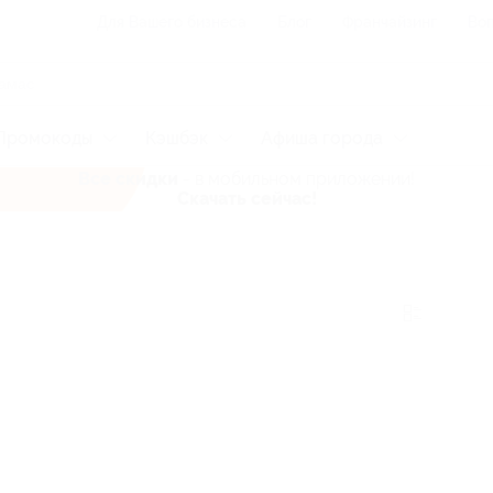
Для Вашего бизнеса
Блог
Франчайзинг
Воп
Промокоды
Кэшбэк
Афиша города
Все скидки
- в мобильном приложении!
Скачать сейчас!