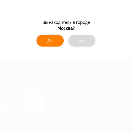
Вы находитесь в городе
Москва
?
Да
Нет
Е ПРИЛОЖЕНИЕ
КОМПАНИЯ
ИНФОР
Как работает Biglion
Вопрос
ть в
Store
Вакансии
Отзывы
ть в
le Play
Блог
ть в
allery