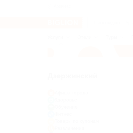
Арзамас
Услуги
Отели
Туры
Дзержинский
Афиша города
Здоровье
Обучение
Фитнес
Товары по купонам
Развлечения