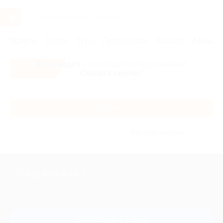
Услуги
Отели
Туры
Промокоды
Кэшбэк
Афиша 
Все скидки
- в мобильном приложении!
Скачать сейчас!
Каталог
Без сортировки
+7 495 649-649-1
Для звонка из Москвы
и регионов России
Связаться с нами