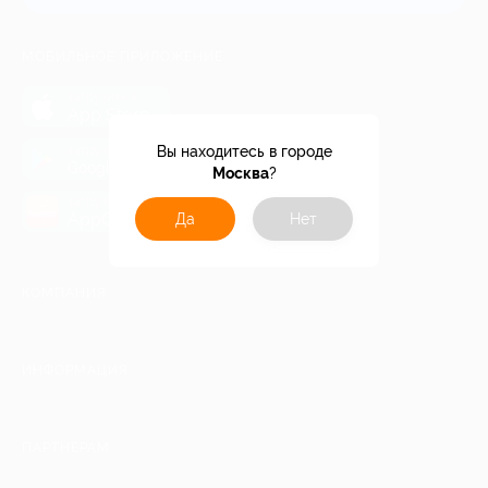
МОБИЛЬНОЕ ПРИЛОЖЕНИЕ
загрузить в
App Store
загрузить в
Вы находитесь в городе
Google Play
Москва
?
загрузить в
AppGallery
Да
Нет
КОМПАНИЯ
ИНФОРМАЦИЯ
ПАРТНЕРАМ