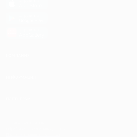
загрузить в
App Store
загрузить в
Google Play
загрузить в
AppGallery
КОМПАНИЯ
ИНФОРМАЦИЯ
ПАРТНЕРАМ
© 2010-2026 BIGLION
Обработка персональных данных
Пользовательское соглашение