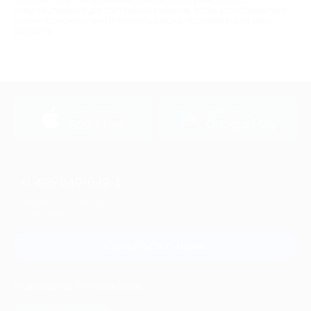
60% действуют на единичные товары. А еще у нас проходят
спецпредложения для постоянных клиентов, чтобы воспользоваться
такими возможностями и получить скидку, подпишитесь на нашу
рассылку.
загрузить в
загрузить в
App Store
Google Play
+7 495 649-649-1
Для звонка из Москвы
и регионов России
Связаться с нами
МОБИЛЬНОЕ ПРИЛОЖЕНИЕ