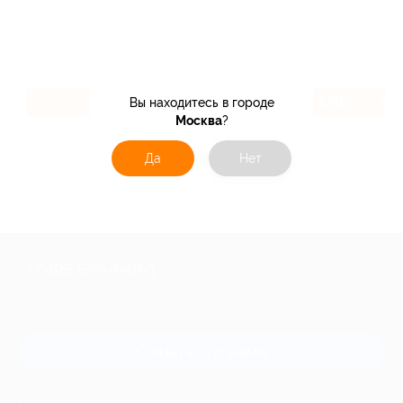
5.6%
1.01%
Вы находитесь в городе
Кэшбэк
Кэшбэк
Москва
?
Да
Нет
+7 495 649-649-1
Для звонка из Москвы
и регионов России
Связаться с нами