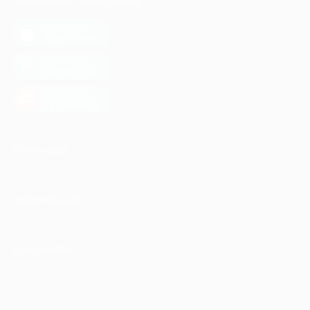
МОБИЛЬНОЕ ПРИЛОЖЕНИЕ
загрузить в
App Store
загрузить в
Google Play
загрузить в
AppGallery
КОМПАНИЯ
ИНФОРМАЦИЯ
ПАРТНЕРАМ
© 2010-2026 BIGLION