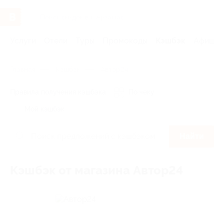
Услуги
Отели
Туры
Промокоды
Кэшбэк
Афиша 
Главная
Кэшбэк
Автор24
Правила получения кэшбэка
По чеку
Мой кэшбэк
Найти
Кэшбэк от магазина Автор24