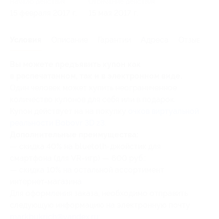
Начало действия
Окончание действия
15 февраля 2017 г.
15 мая 2017 г.
Условия
Описание
Гарантии
Адреса
Отзывы
Вы можете предъявить купон как
в распечатанном, так и в электронном виде.
Один человек может купить неограниченное
количество купонов для себя или в подарок.
Купон действует на на покупку
очков виртуальной
реальности Bobovr 3D z3
.
Дополнительные преимущества:
— скидка 40% на bluetoth-джойстик для
смартфона (для VR-игр) — 600 руб.;
— скидка 10% на остальной ассортимент
интернет-магазина.
Для оформления заказа, необходимо отправить
следующую информацию на электронную почту
markbukrich@yandex.ru
: