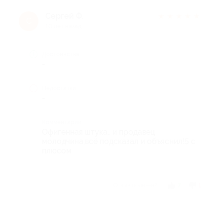
Сергей Ф.
★
★
★
★
★
С
10 лет назад
Достоинства
-
Недостатки
-
Комментарий
Офигенная штука.. и продавец
молодчина,всё подсказал и объяснил!5 с
плюсом
Отзыв полезен?
7
1