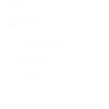
Полезные
Кристина Б.
★
★
★
★
★
К
9 лет назад
Достоинства
Спасибо! Быстрый заказ!
Недостатки
Все отлично!
Комментарий
Спасибо!!
Отзыв полезен?
1