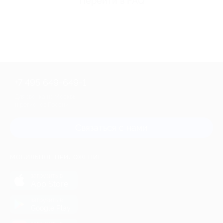
Перейти в FAQ
+7 495 649-649-1
Для звонка из Москвы
и регионов России
Связаться с нами
МОБИЛЬНОЕ ПРИЛОЖЕНИЕ
загрузить в
App Store
загрузить в
Google Play