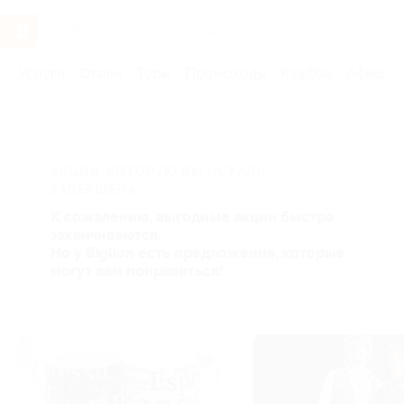
Услуги
Отели
Туры
Промокоды
Кэшбэк
Афиша 
Главная
Услуги
Товары по купонам
Бытовая техника и э
АКЦИЯ, КОТОРУЮ ВЫ ИСКАЛИ,
ЗАВЕРШЕНА.
К сожалению, выгодные акции быстро
заканчиваются.
Но у Biglion есть предложения, которые
могут вам понравиться!