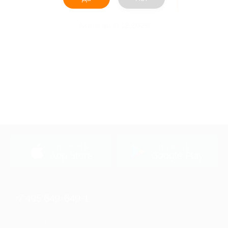
Получить код
Акция до 31.12.2026
загрузить в
загрузить в
App Store
Google Play
+7 495 649-649-1
Для звонка из Москвы
и регионов России