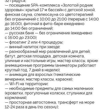
32 градуса;
— посещение SPA-комплекса «Золотой родник
здоровья»: крытый 17 м бассейн с детской зоной,
финская сауна, спелеосауна со цветотерапией
без ограничений с 10:00 до 21:00 (перерыв с 14:00
до 16:00), фиточай в фито-баре ежедневно
до 14:00 без ограничений;
— русская баня — без ограничения (ежедневно
с 16:00 до 23:00);
— флоатинг 2 или 4 процедуры;
— винный напиток при заезде;
— разнообразный мир развлечений для детей:
батут, детская площадка, детская комната,
уличные и настольные игры, мастер классы, яркие
анимационные программы (аниматоры работают
круглый год, 7 дней в неделю);
— анимация для взрослых (тематические
вечеринки, мастер классы, караоке);
— Wi-Fi на территории;
— необходимые предметы для самых маленьких
(кроватки, прогулочные коляски, стульчики для
кормления);
— просторная автостоянка, трансферт на море
12-24 раза в день (по сезону);