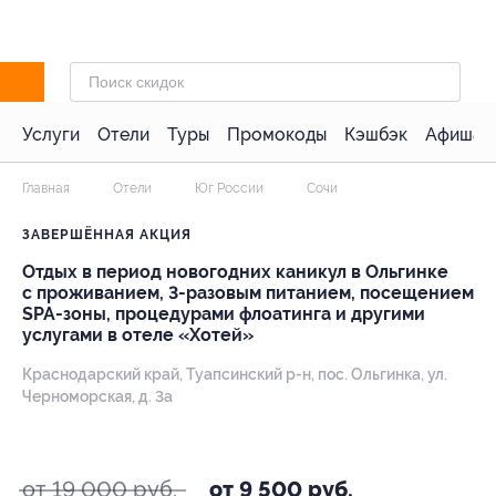
Услуги
Отели
Туры
Промокоды
Кэшбэк
Афиша 
Главная
Отели
Юг России
Сочи
ЗАВЕРШЁННАЯ АКЦИЯ
Отдых в период новогодних каникул в Ольгинке
с проживанием, 3-разовым питанием, посещением
SPA-зоны, процедурами флоатинга и другими
услугами в отеле «Хотей»
Краснодарский край, Туапсинский р-н, пос. Ольгинка, ул.
Черноморская, д. 3а
- 50%
от 19 000 руб.
от 9 500 руб.