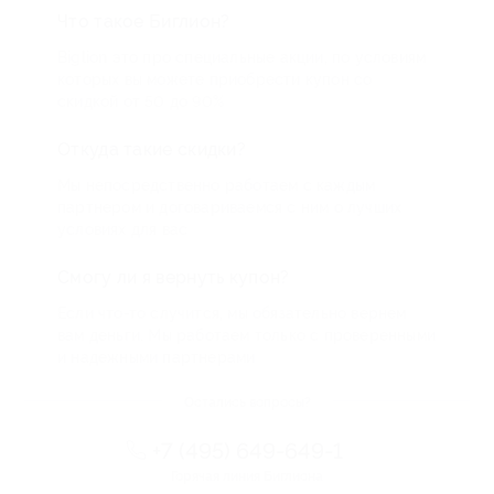
Что такое Биглион?
Biglion это про специальные акции, по условиям
которых вы можете приобрести купон со
скидкой от 50 до 90%
Откуда такие скидки?
Мы непосредственно работаем с каждым
партнером и договариваемся с ним о лучших
условиях для вас
Смогу ли я вернуть купон?
Если что-то случится, мы обязательно вернем
вам деньги. Мы работаем только с проверенными
и надежными партнерами
Остались вопросы?
+7 (495) 649-649-1
Горячая линия Биглиона