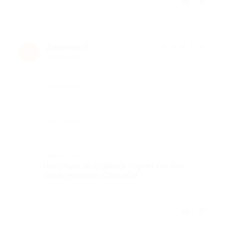
Отзыв полезен?
Даниела П.
★
★
★
★
★
Д
9 лет назад
Достоинства
-
Недостатки
-
Комментарий
Покупала на подарок парню. Он был
очень доволен. Спасибо!
Отзыв полезен?