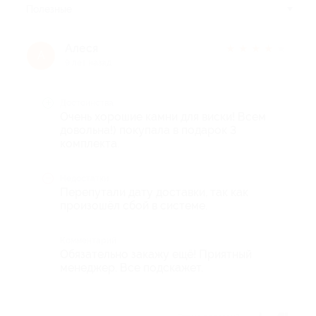
Полезные
Алеся
★
★
★
★
★
А
9 лет назад
Достоинства
Очень хорошие камни для виски! Всем
довольна!) покупала в подарок 3
комплекта.
Недостатки
Перепутали дату доставки, так как
произошёл сбой в системе.
Комментарий
Обязательно закажу ещё! Приятный
менеджер. Все подскажет.