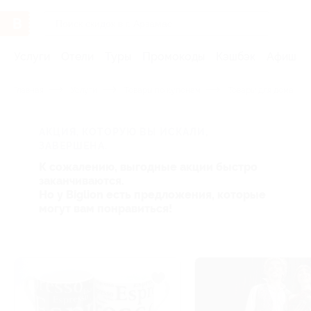
Услуги
Отели
Туры
Промокоды
Кэшбэк
Афиша 
Главная
Услуги
Товары по купонам
Товары для дома
АКЦИЯ, КОТОРУЮ ВЫ ИСКАЛИ,
ЗАВЕРШЕНА.
К сожалению, выгодные акции быстро
заканчиваются.
Но у Biglion есть предложения, которые
могут вам понравиться!