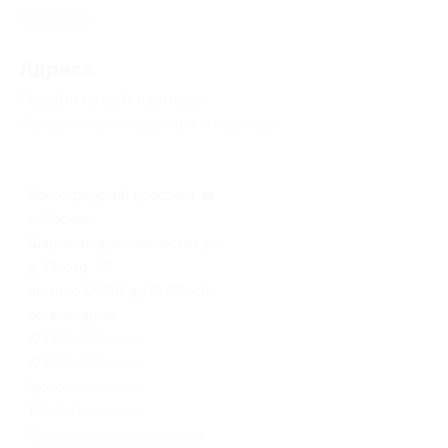
Свернуть
Адресa
Перейти на сайт партнера
Юридическая информация о партнёре
Волгоградский проспект
г. Москва,
Шарикоподшипниковская ул.,
д. 13, стр. 65
пн-пт: c 09:00 до 21:00, сб-
вс: выходные
+7 (499) 686-19-09 (основной),
+7 (985) 091-76-76
(дополнительный), +7 (916)
166-14-14 (дополнительный)
Показать номер телефона