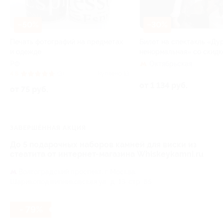
–50%
–30%
Печать фотографий на предметах
Билет на спектакль «Ду
и одежде
ненормальная» со скидк
РФ
Октябрьская
4.8
(3)
Куплено 13
от 1 134 руб.
от 75 руб.
ЗАВЕРШЁННАЯ АКЦИЯ
До 5 подарочных наборов камней для виски из
стеатита от интернет-магазина Whiskeykamni.ru
Волгоградский проспект,
г. Москва,
Шарикоподшипниковская ул., д. 13, стр. 65
- 79%