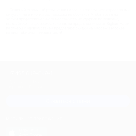
Бешеный столичный ритм жизни наполнен различными стрессовыми
ситуациями и многим без массажа не обойтись. Чтобы траты на
услуги профессионального массажиста не ударили по кошельку,
пользуйтесь на здоровье акционными предложениями от Biglion. Наши
партнеры с удовольствием предлагают скидки на массаж в Москве
нашим любимым пользователям!
+7 495 649-649-1
Для звонка из Москвы
и регионов России
Связаться с нами
МОБИЛЬНОЕ ПРИЛОЖЕНИЕ
загрузить в
App Store