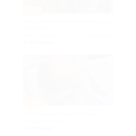
–50%
SPA-программы в салоне Grace Beauty Club
со скидкой
Парк Культуры
5.0
(9)
от 3 000 руб.
–50%
SPA-программы в студии SPA-Relax
г. Нижний Новгород, ул.
Звездинка, д. 18
от 3 990 руб.