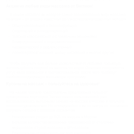
Акции на любые виды массажа от Биглион!
В нашем каталоге вы найдете самые разнообразные виды массажа
по акции – от широко известных до узкоспециализированных методик:
Общеукрепляющий и релаксирующий;
Спортивный и антицеллюлитный;
Тайский классический и с травяными мешочками;
Лимфодренажный и эндермологический;
Аюрведический и рефлексогенный;
Ароматерапевтический, шиацу, китайский и многие другие.
Чтобы получить еще больше удовольствия от любимых процедур,
воспользуйтесь скидкой на массаж по акции. Опытные специалисты
учтут ваши показания и противопоказания, после чего подберут
наиболее подходящую массажную программу.
Купоны на массаж – пользуйтесь на здоровье!
На нашем портале представлены предложения только от
проверенных партнеров. Тысячи наших пользователей уже
воспользовались выгодными ценами на массаж в Москве и получили
истинное удовольствие. Не откладывайте и вы на завтра то, что можно
получить сегодня с хорошим дисконтом:
Невероятные скидки до 90% на массаж в Москве;
Большое количество акционных предложений от столичных
медцентров, студий массажа и SPA-салонов;
Благодарные отзывы реальных пользователей.