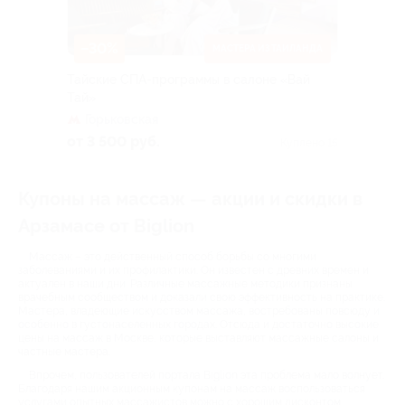
–30%
МАСТЕРА ИЗ ТАИЛАНДА
Тайские СПА-программы в салоне «Вай
Тай»
Горьковская
от 3 500 руб.
Куплено 15
Купоны на массаж — акции и скидки в
Арзамасе от Biglion
Массаж – это действенный способ борьбы со многими
заболеваниями и их профилактики. Он известен с древних времен и
актуален в наши дни. Различные массажные методики признаны
врачебным сообществом и доказали свою эффективность на практике.
Мастера, владеющие искусством массажа, востребованы повсюду и
особенно в густонаселенных городах. Отсюда и достаточно высокие
цены на массаж в Москве, которые выставляют массажные салоны и
частные мастера.
Впрочем, пользователей портала Biglion эта проблема мало волнует.
Благодаря нашим акционным купонам на массаж воспользоваться
услугами опытных массажистов можно с хорошим дисконтом.